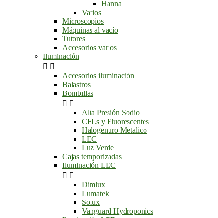
Hanna
Varios
Microscopios
Máquinas al vacío
Tutores
Accesorios varios
Iluminación


Accesorios iluminación
Balastros
Bombillas


Alta Presión Sodio
CFLs y Fluorescentes
Halogenuro Metalico
LEC
Luz Verde
Cajas temporizadas
Iluminación LEC


Dimlux
Lumatek
Solux
Vanguard Hydroponics