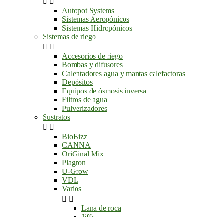


Autopot Systems
Sistemas Aeropónicos
Sistemas Hidropónicos
Sistemas de riego


Accesorios de riego
Bombas y difusores
Calentadores agua y mantas calefactoras
Depósitos
Equipos de ósmosis inversa
Filtros de agua
Pulverizadores
Sustratos


BioBizz
CANNA
OriGinal Mix
Plagron
U-Grow
VDL
Varios


Lana de roca
Jiffy