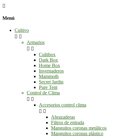

Menú
Cultivo


Armarios


Cultibox
Dark Box
Home Box
Invernaderos
Mammoth
Secret Jardin
Pure Tent
Control de Clima


Accesorios control clima


Abrazaderas
Filtros de entrada
Manguitos coronas metálicos
Manguitos coronas plástico