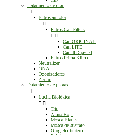
Tratamiento de olor


Filtros antiolor


Filtros Can Filters


Can ORIGINAL
Can LITE
Can 38-Special
Filtros Prima Klima
Neutralizer
ONA
Ozonizadores
Zerum
Tratamiento de plagas


Lucha Biológica


Trip
Araña Roja
Mosca Blanca
Mosca de sustrato
Oruga/ledioptero