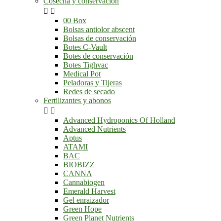
Cosecha y conservación


00 Box
Bolsas antiolor abscent
Bolsas de conservación
Botes C-Vault
Botes de conservación
Botes Tighvac
Medical Pot
Peladoras y Tijeras
Redes de secado
Fertilizantes y abonos


Advanced Hydroponics Of Holland
Advanced Nutrients
Aptus
ATAMI
BAC
BIOBIZZ
CANNA
Cannabiogen
Emerald Harvest
Gel enraizador
Green Hope
Green Planet Nutrients