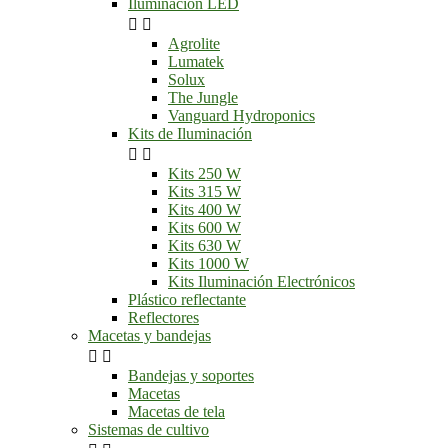
Iluminación LED


Agrolite
Lumatek
Solux
The Jungle
Vanguard Hydroponics
Kits de Iluminación


Kits 250 W
Kits 315 W
Kits 400 W
Kits 600 W
Kits 630 W
Kits 1000 W
Kits Iluminación Electrónicos
Plástico reflectante
Reflectores
Macetas y bandejas


Bandejas y soportes
Macetas
Macetas de tela
Sistemas de cultivo