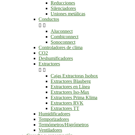
Reducciones
Silenciadores
Uniones metálicas
Conductos


Aluconnect
Combiconnect
Sonoconnect
Controladores de clima
CO2
Deshumificadores
Extractores


Cajas Extractoras Isobox
Extractores Blauberg
Extractores en Línea
Extractores Iso-Max
Extractores Prima Klima
Extractores RVK
Extractores TT
Humidificadores
Temporizadores
Termómetros/Higrómetros
Ventiladores