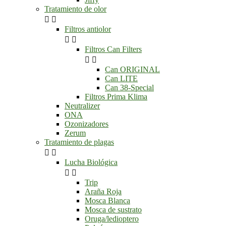
Tratamiento de olor


Filtros antiolor


Filtros Can Filters


Can ORIGINAL
Can LITE
Can 38-Special
Filtros Prima Klima
Neutralizer
ONA
Ozonizadores
Zerum
Tratamiento de plagas


Lucha Biológica


Trip
Araña Roja
Mosca Blanca
Mosca de sustrato
Oruga/ledioptero