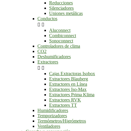
Reducciones
Silenciadores
Uniones metálicas
Conductos


Aluconnect
Combiconnect
Sonoconnect
Controladores de clima
CO2
Deshumificadores
Extractores


Cajas Extractoras Isobox
Extractores Blauberg
Extractores en Línea
Extractores Iso-Max
Extractores Prima Klima
Extractores RVK
Extractores TT
Humidificadores
Temporizadores
Termómetros/Higrómetros
Ventiladores