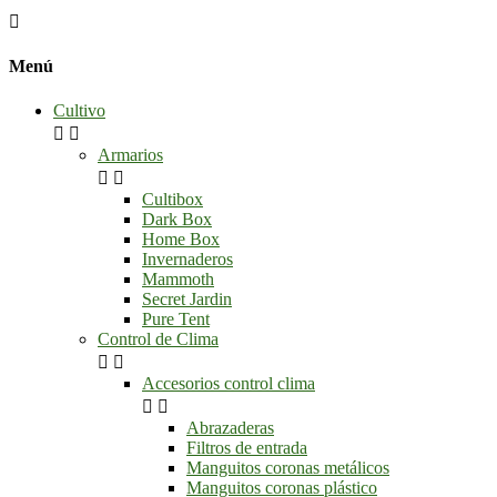

Menú
Cultivo


Armarios


Cultibox
Dark Box
Home Box
Invernaderos
Mammoth
Secret Jardin
Pure Tent
Control de Clima


Accesorios control clima


Abrazaderas
Filtros de entrada
Manguitos coronas metálicos
Manguitos coronas plástico