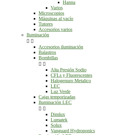
Hanna
Varios
Microscopios
Máquinas al vacío
Tutores
Accesorios varios
Iluminación


Accesorios iluminación
Balastros
Bombillas


Alta Presión Sodio
CFLs y Fluorescentes
Halogenuro Metalico
LEC
Luz Verde
Cajas temporizadas
Iluminación LEC


Dimlux
Lumatek
Solux
Vanguard Hydroponics