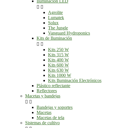
Iluminación LED


Agrolite
Lumatek
Solux
The Jungle
Vanguard Hydroponics
Kits de Iluminación


Kits 250 W
Kits 315 W
Kits 400 W
Kits 600 W
Kits 630 W
Kits 1000 W
Kits Iluminación Electrónicos
Plástico reflectante
Reflectores
Macetas y bandejas


Bandejas y soportes
Macetas
Macetas de tela
Sistemas de cultivo