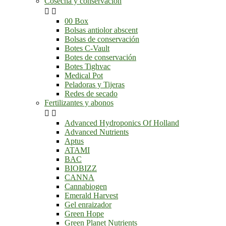
Cosecha y conservación


00 Box
Bolsas antiolor abscent
Bolsas de conservación
Botes C-Vault
Botes de conservación
Botes Tighvac
Medical Pot
Peladoras y Tijeras
Redes de secado
Fertilizantes y abonos


Advanced Hydroponics Of Holland
Advanced Nutrients
Aptus
ATAMI
BAC
BIOBIZZ
CANNA
Cannabiogen
Emerald Harvest
Gel enraizador
Green Hope
Green Planet Nutrients