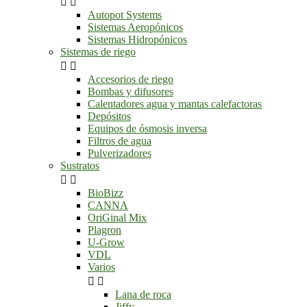


Autopot Systems
Sistemas Aeropónicos
Sistemas Hidropónicos
Sistemas de riego


Accesorios de riego
Bombas y difusores
Calentadores agua y mantas calefactoras
Depósitos
Equipos de ósmosis inversa
Filtros de agua
Pulverizadores
Sustratos


BioBizz
CANNA
OriGinal Mix
Plagron
U-Grow
VDL
Varios


Lana de roca
Jiffy