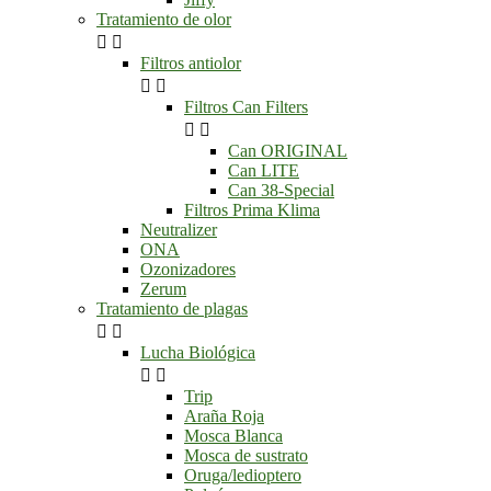
Tratamiento de olor


Filtros antiolor


Filtros Can Filters


Can ORIGINAL
Can LITE
Can 38-Special
Filtros Prima Klima
Neutralizer
ONA
Ozonizadores
Zerum
Tratamiento de plagas


Lucha Biológica


Trip
Araña Roja
Mosca Blanca
Mosca de sustrato
Oruga/ledioptero