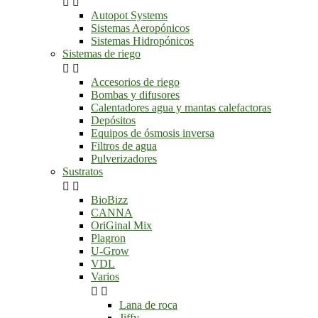


Autopot Systems
Sistemas Aeropónicos
Sistemas Hidropónicos
Sistemas de riego


Accesorios de riego
Bombas y difusores
Calentadores agua y mantas calefactoras
Depósitos
Equipos de ósmosis inversa
Filtros de agua
Pulverizadores
Sustratos


BioBizz
CANNA
OriGinal Mix
Plagron
U-Grow
VDL
Varios


Lana de roca
Jiffy