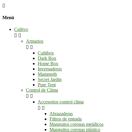

Menú
Cultivo


Armarios


Cultibox
Dark Box
Home Box
Invernaderos
Mammoth
Secret Jardin
Pure Tent
Control de Clima


Accesorios control clima


Abrazaderas
Filtros de entrada
Manguitos coronas metálicos
Manguitos coronas plástico