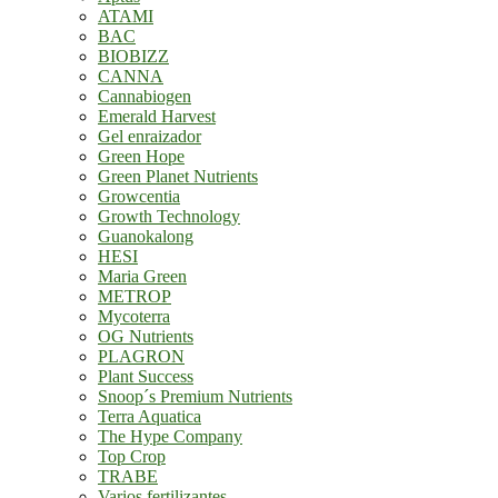
ATAMI
BAC
BIOBIZZ
CANNA
Cannabiogen
Emerald Harvest
Gel enraizador
Green Hope
Green Planet Nutrients
Growcentia
Growth Technology
Guanokalong
HESI
Maria Green
METROP
Mycoterra
OG Nutrients
PLAGRON
Plant Success
Snoop´s Premium Nutrients
Terra Aquatica
The Hype Company
Top Crop
TRABE
Varios fertilizantes