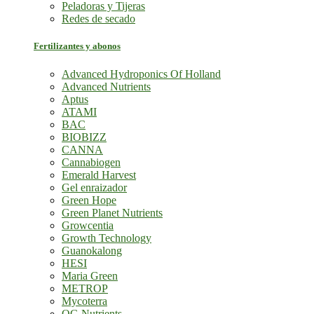
Peladoras y Tijeras
Redes de secado
Fertilizantes y abonos
Advanced Hydroponics Of Holland
Advanced Nutrients
Aptus
ATAMI
BAC
BIOBIZZ
CANNA
Cannabiogen
Emerald Harvest
Gel enraizador
Green Hope
Green Planet Nutrients
Growcentia
Growth Technology
Guanokalong
HESI
Maria Green
METROP
Mycoterra
OG Nutrients