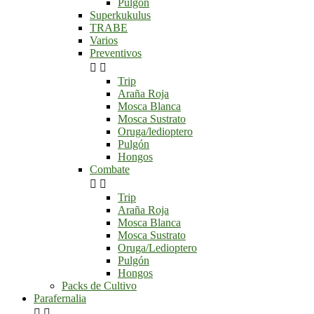
Pulgón
Superkukulus
TRABE
Varios
Preventivos


Trip
Araña Roja
Mosca Blanca
Mosca Sustrato
Oruga/ledioptero
Pulgón
Hongos
Combate


Trip
Araña Roja
Mosca Blanca
Mosca Sustrato
Oruga/Ledioptero
Pulgón
Hongos
Packs de Cultivo
Parafernalia

