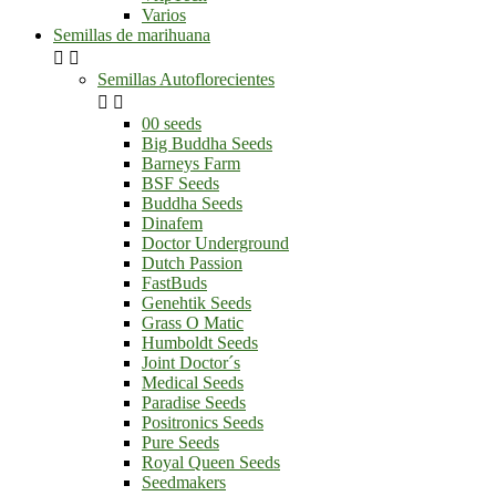
Varios
Semillas de marihuana


Semillas Autoflorecientes


00 seeds
Big Buddha Seeds
Barneys Farm
BSF Seeds
Buddha Seeds
Dinafem
Doctor Underground
Dutch Passion
FastBuds
Genehtik Seeds
Grass O Matic
Humboldt Seeds
Joint Doctor´s
Medical Seeds
Paradise Seeds
Positronics Seeds
Pure Seeds
Royal Queen Seeds
Seedmakers