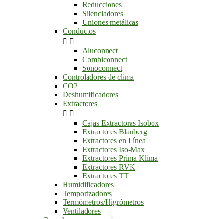
Reducciones
Silenciadores
Uniones metálicas
Conductos


Aluconnect
Combiconnect
Sonoconnect
Controladores de clima
CO2
Deshumificadores
Extractores


Cajas Extractoras Isobox
Extractores Blauberg
Extractores en Línea
Extractores Iso-Max
Extractores Prima Klima
Extractores RVK
Extractores TT
Humidificadores
Temporizadores
Termómetros/Higrómetros
Ventiladores