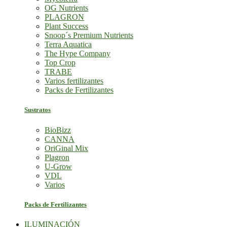
OG Nutrients
PLAGRON
Plant Success
Snoop´s Premium Nutrients
Terra Aquatica
The Hype Company
Top Crop
TRABE
Varios fertilizantes
Packs de Fertilizantes
Sustratos
BioBizz
CANNA
OriGinal Mix
Plagron
U-Grow
VDL
Varios
Packs de Fertilizantes
ILUMINACIÓN