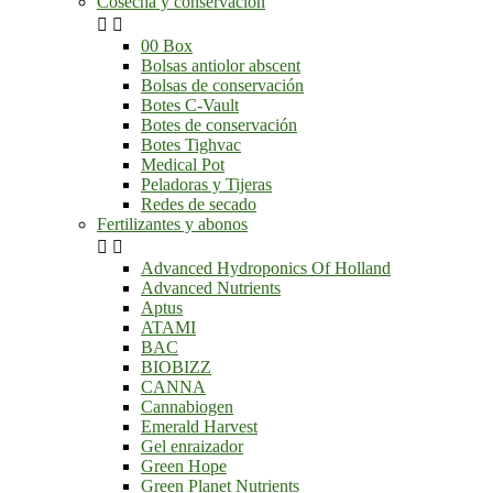
Cosecha y conservación


00 Box
Bolsas antiolor abscent
Bolsas de conservación
Botes C-Vault
Botes de conservación
Botes Tighvac
Medical Pot
Peladoras y Tijeras
Redes de secado
Fertilizantes y abonos


Advanced Hydroponics Of Holland
Advanced Nutrients
Aptus
ATAMI
BAC
BIOBIZZ
CANNA
Cannabiogen
Emerald Harvest
Gel enraizador
Green Hope
Green Planet Nutrients