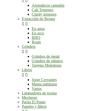


Aromáticos cannabis
Cali Terpenes
Clarity terpenos
Extracción de Resina


En agua
En seco
BHO
Rosin
Grinders


Grinders de metal
Grinders de plástico
Tarjetas Moledoras
Libros


Jorge Cervantes
Mama publising
Varios
Limpiadores de toxina
Mecheros
Packs El Punto
Papeles y filtros