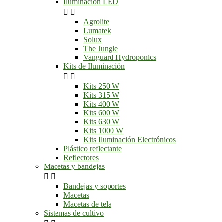
Iluminación LED


Agrolite
Lumatek
Solux
The Jungle
Vanguard Hydroponics
Kits de Iluminación


Kits 250 W
Kits 315 W
Kits 400 W
Kits 600 W
Kits 630 W
Kits 1000 W
Kits Iluminación Electrónicos
Plástico reflectante
Reflectores
Macetas y bandejas


Bandejas y soportes
Macetas
Macetas de tela
Sistemas de cultivo