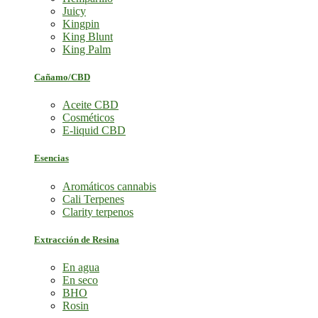
Juicy
Kingpin
King Blunt
King Palm
Cañamo/CBD
Aceite CBD
Cosméticos
E-liquid CBD
Esencias
Aromáticos cannabis
Cali Terpenes
Clarity terpenos
Extracción de Resina
En agua
En seco
BHO
Rosin