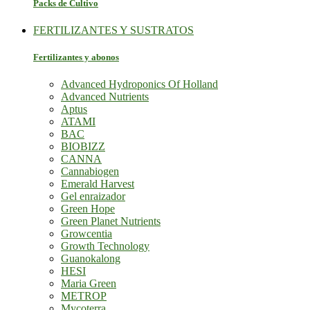
Packs de Cultivo
FERTILIZANTES Y SUSTRATOS
Fertilizantes y abonos
Advanced Hydroponics Of Holland
Advanced Nutrients
Aptus
ATAMI
BAC
BIOBIZZ
CANNA
Cannabiogen
Emerald Harvest
Gel enraizador
Green Hope
Green Planet Nutrients
Growcentia
Growth Technology
Guanokalong
HESI
Maria Green
METROP
Mycoterra