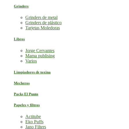
Grinders
Grinders de metal
Grinders de plástico
Tarjetas Moledoras
Libros
Jorge Cervantes
Mama publising
Varios
Limpiadores de toxina
Mecheros
Packs El Punto
Papeles y filtros
Actitube
Eko Puffs
Jano Filters