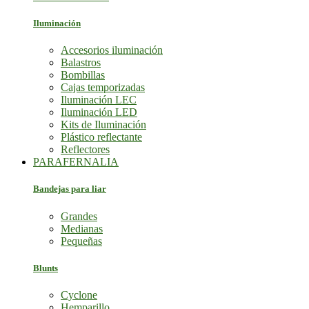
Iluminación
Accesorios iluminación
Balastros
Bombillas
Cajas temporizadas
Iluminación LEC
Iluminación LED
Kits de Iluminación
Plástico reflectante
Reflectores
PARAFERNALIA
Bandejas para liar
Grandes
Medianas
Pequeñas
Blunts
Cyclone
Hemparillo