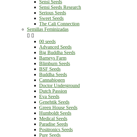
Sensi Seeds
Sensi Seeds Research
Serious Seeds
Sweet Seeds
The Cali Connection
Semillas Feminizadas


00 seeds
Advanced Seeds
Big Buddha Seeds
Barneys Farm
Blimburn Seeds
BSF Seeds
Buddha Seeds
Cannabiogen
Doctor Underground
Dutch Passion
Eva Seeds
Genehtik Seeds
Green House Seeds
Humboldt Seeds
Medical Seeds
Paradise Seeds
Positronics Seeds
Pure Seeds