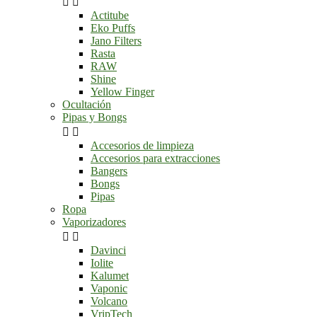


Actitube
Eko Puffs
Jano Filters
Rasta
RAW
Shine
Yellow Finger
Ocultación
Pipas y Bongs


Accesorios de limpieza
Accesorios para extracciones
Bangers
Bongs
Pipas
Ropa
Vaporizadores


Davinci
Iolite
Kalumet
Vaponic
Volcano
VripTech