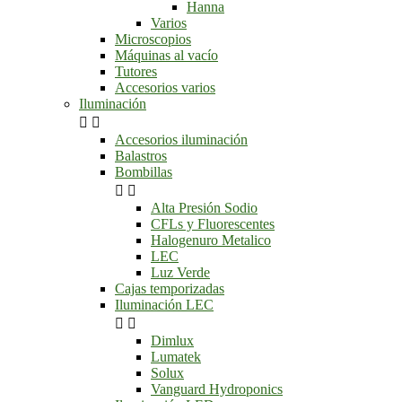
Hanna
Varios
Microscopios
Máquinas al vacío
Tutores
Accesorios varios
Iluminación


Accesorios iluminación
Balastros
Bombillas


Alta Presión Sodio
CFLs y Fluorescentes
Halogenuro Metalico
LEC
Luz Verde
Cajas temporizadas
Iluminación LEC


Dimlux
Lumatek
Solux
Vanguard Hydroponics