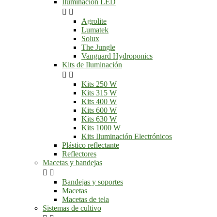
Iluminación LED


Agrolite
Lumatek
Solux
The Jungle
Vanguard Hydroponics
Kits de Iluminación


Kits 250 W
Kits 315 W
Kits 400 W
Kits 600 W
Kits 630 W
Kits 1000 W
Kits Iluminación Electrónicos
Plástico reflectante
Reflectores
Macetas y bandejas


Bandejas y soportes
Macetas
Macetas de tela
Sistemas de cultivo