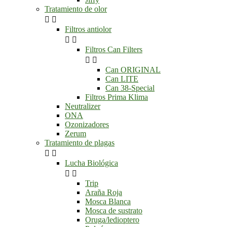
Tratamiento de olor


Filtros antiolor


Filtros Can Filters


Can ORIGINAL
Can LITE
Can 38-Special
Filtros Prima Klima
Neutralizer
ONA
Ozonizadores
Zerum
Tratamiento de plagas


Lucha Biológica


Trip
Araña Roja
Mosca Blanca
Mosca de sustrato
Oruga/ledioptero