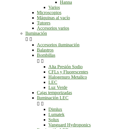
Hanna
Varios
Microscopios
Máquinas al vacío
Tutores
Accesorios varios
Iluminación


Accesorios iluminación
Balastros
Bombillas


Alta Presión Sodio
CFLs y Fluorescentes
Halogenuro Metalico
LEC
Luz Verde
Cajas temporizadas
Iluminación LEC


Dimlux
Lumatek
Solux
Vanguard Hydroponics