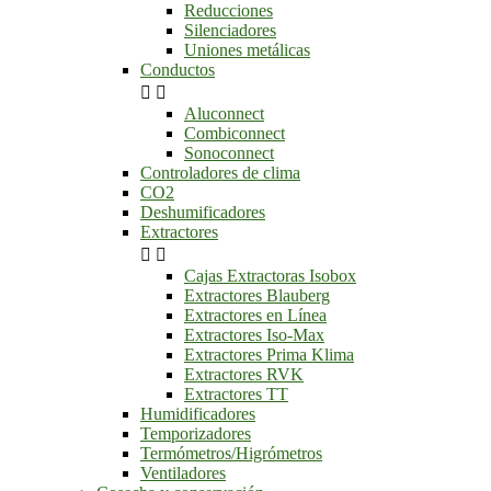
Reducciones
Silenciadores
Uniones metálicas
Conductos


Aluconnect
Combiconnect
Sonoconnect
Controladores de clima
CO2
Deshumificadores
Extractores


Cajas Extractoras Isobox
Extractores Blauberg
Extractores en Línea
Extractores Iso-Max
Extractores Prima Klima
Extractores RVK
Extractores TT
Humidificadores
Temporizadores
Termómetros/Higrómetros
Ventiladores