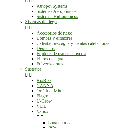


Autopot Systems
Sistemas Aeropónicos
Sistemas Hidropónicos
Sistemas de riego


Accesorios de riego
Bombas y difusores
Calentadores agua y mantas calefactoras
Depósitos
Equipos de ósmosis inversa
Filtros de agua
Pulverizadores
Sustratos


BioBizz
CANNA
OriGinal Mix
Plagron
U-Grow
VDL
Varios


Lana de roca
Jiffy