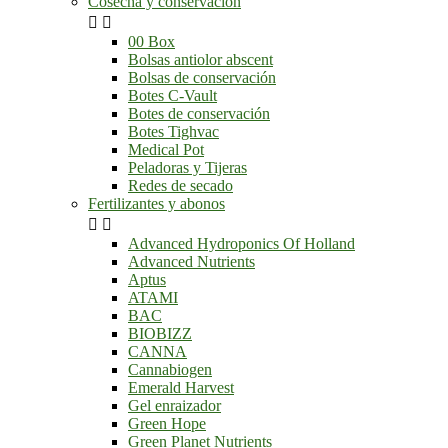
Cosecha y conservación


00 Box
Bolsas antiolor abscent
Bolsas de conservación
Botes C-Vault
Botes de conservación
Botes Tighvac
Medical Pot
Peladoras y Tijeras
Redes de secado
Fertilizantes y abonos


Advanced Hydroponics Of Holland
Advanced Nutrients
Aptus
ATAMI
BAC
BIOBIZZ
CANNA
Cannabiogen
Emerald Harvest
Gel enraizador
Green Hope
Green Planet Nutrients