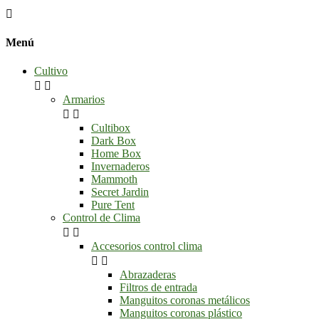

Menú
Cultivo


Armarios


Cultibox
Dark Box
Home Box
Invernaderos
Mammoth
Secret Jardin
Pure Tent
Control de Clima


Accesorios control clima


Abrazaderas
Filtros de entrada
Manguitos coronas metálicos
Manguitos coronas plástico