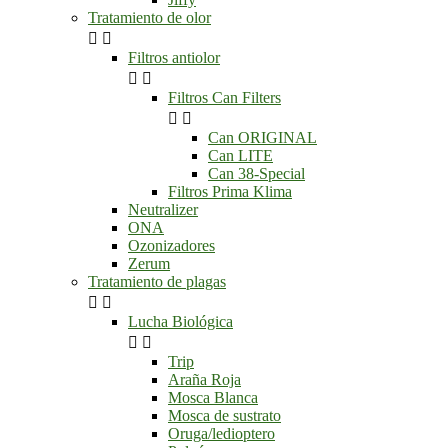
Tratamiento de olor


Filtros antiolor


Filtros Can Filters


Can ORIGINAL
Can LITE
Can 38-Special
Filtros Prima Klima
Neutralizer
ONA
Ozonizadores
Zerum
Tratamiento de plagas


Lucha Biológica


Trip
Araña Roja
Mosca Blanca
Mosca de sustrato
Oruga/ledioptero