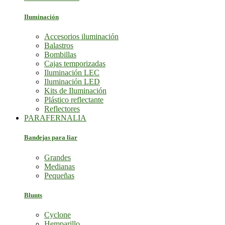
Iluminación
Accesorios iluminación
Balastros
Bombillas
Cajas temporizadas
Iluminación LEC
Iluminación LED
Kits de Iluminación
Plástico reflectante
Reflectores
PARAFERNALIA
Bandejas para liar
Grandes
Medianas
Pequeñas
Blunts
Cyclone
Hemparillo