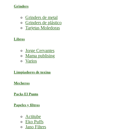
Grinders
Grinders de metal
Grinders de plástico
Tarjetas Moledoras
Libros
Jorge Cervantes
Mama publising
Varios
Limpiadores de toxina
Mecheros
Packs El Punto
Papeles y filtros
Actitube
Eko Puffs
Jano Filters