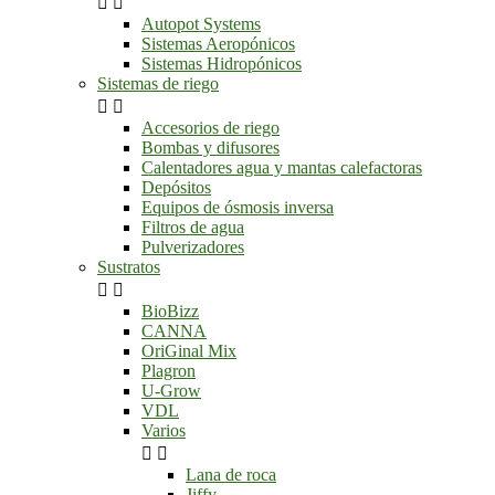


Autopot Systems
Sistemas Aeropónicos
Sistemas Hidropónicos
Sistemas de riego


Accesorios de riego
Bombas y difusores
Calentadores agua y mantas calefactoras
Depósitos
Equipos de ósmosis inversa
Filtros de agua
Pulverizadores
Sustratos


BioBizz
CANNA
OriGinal Mix
Plagron
U-Grow
VDL
Varios


Lana de roca
Jiffy