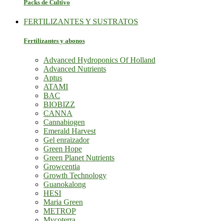
Packs de Cultivo
FERTILIZANTES Y SUSTRATOS
Fertilizantes y abonos
Advanced Hydroponics Of Holland
Advanced Nutrients
Aptus
ATAMI
BAC
BIOBIZZ
CANNA
Cannabiogen
Emerald Harvest
Gel enraizador
Green Hope
Green Planet Nutrients
Growcentia
Growth Technology
Guanokalong
HESI
Maria Green
METROP
Mycoterra