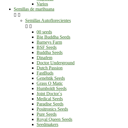
Varios
Semillas de marihuana


Semillas Autoflorecientes


00 seeds
Big Buddha Seeds
Barneys Farm
BSF Seeds
Buddha Seeds
Dinafem
Doctor Underground
Dutch Passion
FastBuds
Genehtik Seeds
Grass O Matic
Humboldt Seeds
Joint Doctor´s
Medical Seeds
Paradise Seeds
Positronics Seeds
Pure Seeds
Royal Queen Seeds
Seedmakers