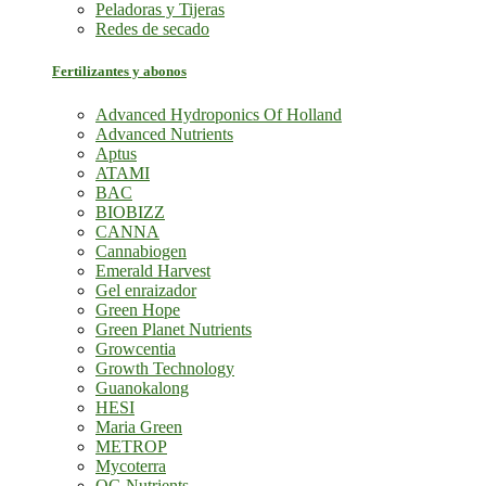
Peladoras y Tijeras
Redes de secado
Fertilizantes y abonos
Advanced Hydroponics Of Holland
Advanced Nutrients
Aptus
ATAMI
BAC
BIOBIZZ
CANNA
Cannabiogen
Emerald Harvest
Gel enraizador
Green Hope
Green Planet Nutrients
Growcentia
Growth Technology
Guanokalong
HESI
Maria Green
METROP
Mycoterra
OG Nutrients