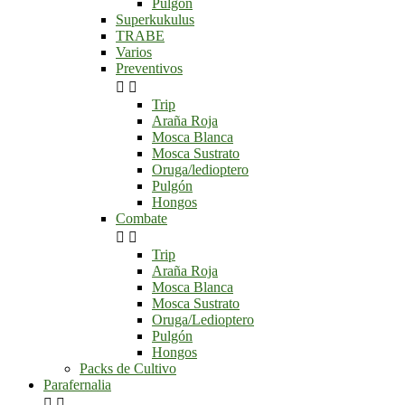
Pulgón
Superkukulus
TRABE
Varios
Preventivos


Trip
Araña Roja
Mosca Blanca
Mosca Sustrato
Oruga/ledioptero
Pulgón
Hongos
Combate


Trip
Araña Roja
Mosca Blanca
Mosca Sustrato
Oruga/Ledioptero
Pulgón
Hongos
Packs de Cultivo
Parafernalia

