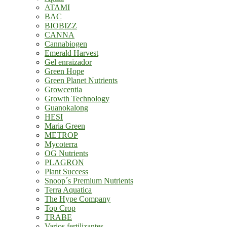
ATAMI
BAC
BIOBIZZ
CANNA
Cannabiogen
Emerald Harvest
Gel enraizador
Green Hope
Green Planet Nutrients
Growcentia
Growth Technology
Guanokalong
HESI
Maria Green
METROP
Mycoterra
OG Nutrients
PLAGRON
Plant Success
Snoop´s Premium Nutrients
Terra Aquatica
The Hype Company
Top Crop
TRABE
Varios fertilizantes