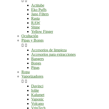


Actitube
Eko Puffs
Jano Filters
Rasta
RAW
Shine
Yellow Finger
Ocultación
Pipas y Bongs


Accesorios de limpieza
Accesorios para extracciones
Bangers
Bongs
Pipas
Ropa
Vaporizadores


Davinci
Iolite
Kalumet
Vaponic
Volcano
VripTech