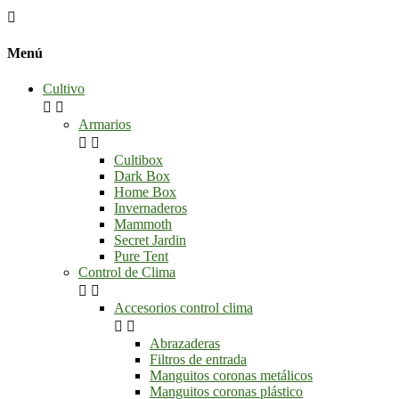

Menú
Cultivo


Armarios


Cultibox
Dark Box
Home Box
Invernaderos
Mammoth
Secret Jardin
Pure Tent
Control de Clima


Accesorios control clima


Abrazaderas
Filtros de entrada
Manguitos coronas metálicos
Manguitos coronas plástico