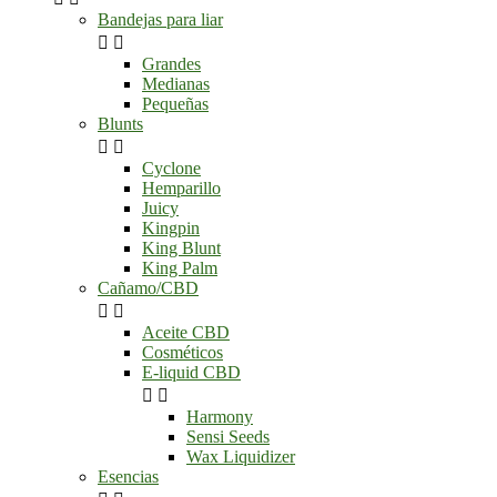
Bandejas para liar


Grandes
Medianas
Pequeñas
Blunts


Cyclone
Hemparillo
Juicy
Kingpin
King Blunt
King Palm
Cañamo/CBD


Aceite CBD
Cosméticos
E-liquid CBD


Harmony
Sensi Seeds
Wax Liquidizer
Esencias