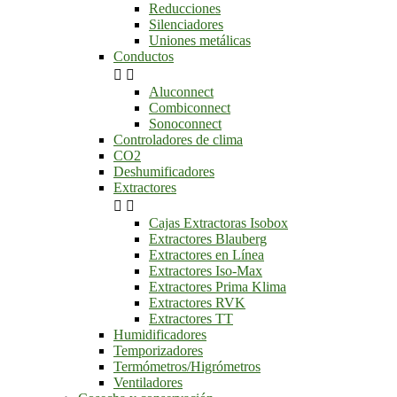
Reducciones
Silenciadores
Uniones metálicas
Conductos


Aluconnect
Combiconnect
Sonoconnect
Controladores de clima
CO2
Deshumificadores
Extractores


Cajas Extractoras Isobox
Extractores Blauberg
Extractores en Línea
Extractores Iso-Max
Extractores Prima Klima
Extractores RVK
Extractores TT
Humidificadores
Temporizadores
Termómetros/Higrómetros
Ventiladores