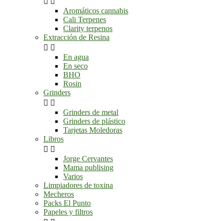


Aromáticos cannabis
Cali Terpenes
Clarity terpenos
Extracción de Resina


En agua
En seco
BHO
Rosin
Grinders


Grinders de metal
Grinders de plástico
Tarjetas Moledoras
Libros


Jorge Cervantes
Mama publising
Varios
Limpiadores de toxina
Mecheros
Packs El Punto
Papeles y filtros