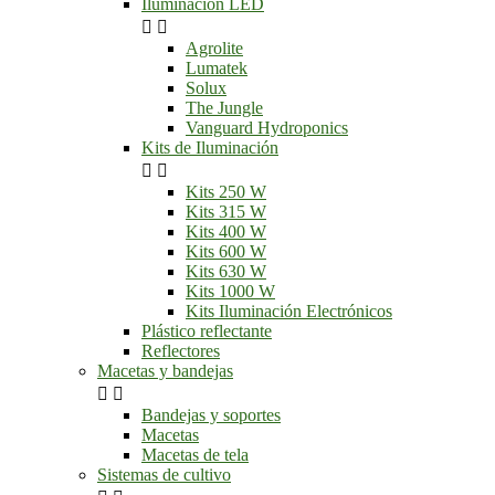
Iluminación LED


Agrolite
Lumatek
Solux
The Jungle
Vanguard Hydroponics
Kits de Iluminación


Kits 250 W
Kits 315 W
Kits 400 W
Kits 600 W
Kits 630 W
Kits 1000 W
Kits Iluminación Electrónicos
Plástico reflectante
Reflectores
Macetas y bandejas


Bandejas y soportes
Macetas
Macetas de tela
Sistemas de cultivo