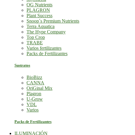
OG Nutrients
PLAGRON
Plant Success
Snoop´s Premium Nutrients
Terra Aquatica
The Hype Company
Top Crop
TRABE
Varios fertilizantes
Packs de Fertilizantes
Sustratos
BioBizz
CANNA
OriGinal Mix
Plagron
U-Grow
VDL
Varios
Packs de Fertilizantes
ILUMINACIÓN