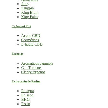
Juicy
Kingpin
King Blunt
King Palm
Cañamo/CBD
Aceite CBD
Cosméticos
E-liquid CBD
Esencias
Aromáticos cannabis
Cali Terpenes
Clarity terpenos
Extracción de Resina
En agua
En seco
BHO
Rosin