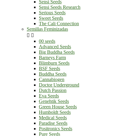
Sensi Seeds
Sensi Seeds Research
Serious Seeds
Sweet Seeds
The Cali Connection
Semillas Feminizadas


00 seeds
Advanced Seeds
Big Buddha Seeds
Barneys Farm
Blimburn Seeds
BSF Seeds
Buddha Seeds
Cannabiogen
Doctor Underground
Dutch Passion
Eva Seeds
Genehtik Seeds
Green House Seeds
Humboldt Seeds
Medical Seeds
Paradise Seeds
Positronics Seeds
Pure Seeds