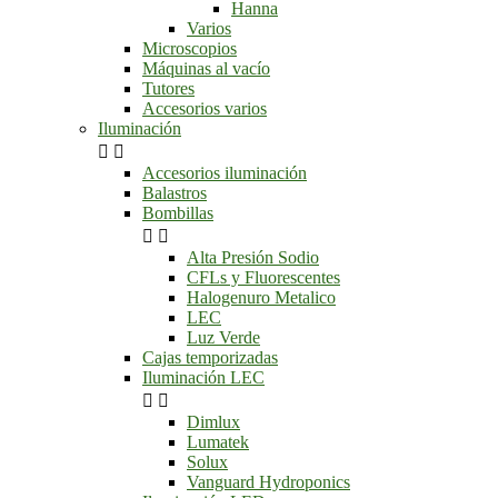
Hanna
Varios
Microscopios
Máquinas al vacío
Tutores
Accesorios varios
Iluminación


Accesorios iluminación
Balastros
Bombillas


Alta Presión Sodio
CFLs y Fluorescentes
Halogenuro Metalico
LEC
Luz Verde
Cajas temporizadas
Iluminación LEC


Dimlux
Lumatek
Solux
Vanguard Hydroponics