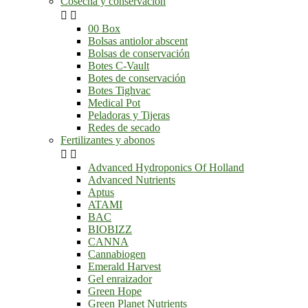
Cosecha y conservación


00 Box
Bolsas antiolor abscent
Bolsas de conservación
Botes C-Vault
Botes de conservación
Botes Tighvac
Medical Pot
Peladoras y Tijeras
Redes de secado
Fertilizantes y abonos


Advanced Hydroponics Of Holland
Advanced Nutrients
Aptus
ATAMI
BAC
BIOBIZZ
CANNA
Cannabiogen
Emerald Harvest
Gel enraizador
Green Hope
Green Planet Nutrients