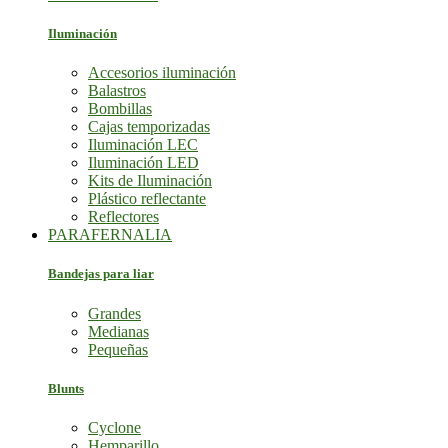
Iluminación
Accesorios iluminación
Balastros
Bombillas
Cajas temporizadas
Iluminación LEC
Iluminación LED
Kits de Iluminación
Plástico reflectante
Reflectores
PARAFERNALIA
Bandejas para liar
Grandes
Medianas
Pequeñas
Blunts
Cyclone
Hemparillo