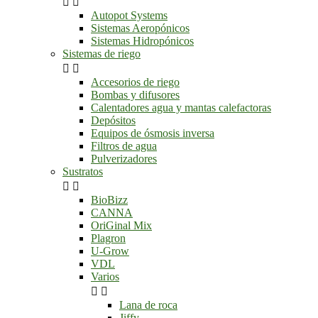


Autopot Systems
Sistemas Aeropónicos
Sistemas Hidropónicos
Sistemas de riego


Accesorios de riego
Bombas y difusores
Calentadores agua y mantas calefactoras
Depósitos
Equipos de ósmosis inversa
Filtros de agua
Pulverizadores
Sustratos


BioBizz
CANNA
OriGinal Mix
Plagron
U-Grow
VDL
Varios


Lana de roca
Jiffy