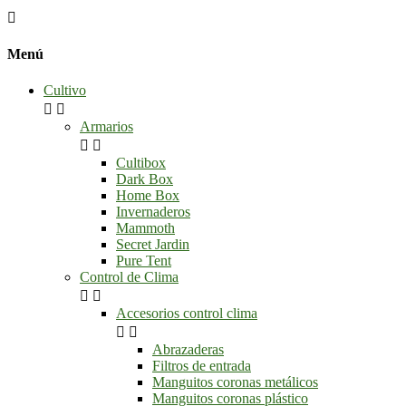

Menú
Cultivo


Armarios


Cultibox
Dark Box
Home Box
Invernaderos
Mammoth
Secret Jardin
Pure Tent
Control de Clima


Accesorios control clima


Abrazaderas
Filtros de entrada
Manguitos coronas metálicos
Manguitos coronas plástico