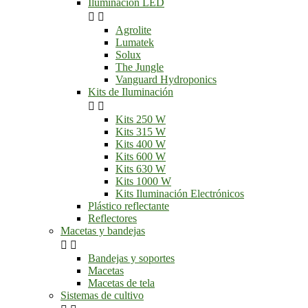
Iluminación LED


Agrolite
Lumatek
Solux
The Jungle
Vanguard Hydroponics
Kits de Iluminación


Kits 250 W
Kits 315 W
Kits 400 W
Kits 600 W
Kits 630 W
Kits 1000 W
Kits Iluminación Electrónicos
Plástico reflectante
Reflectores
Macetas y bandejas


Bandejas y soportes
Macetas
Macetas de tela
Sistemas de cultivo