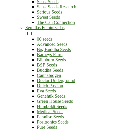
Sensi Seeds
Sensi Seeds Research
Serious Seeds
Sweet Seeds
The Cali Connection
Semillas Feminizadas


00 seeds
Advanced Seeds
Big Buddha Seeds
Barneys Farm
Blimburn Seeds
BSF Seeds
Buddha Seeds
Cannabiogen
Doctor Underground
Dutch Passion
Eva Seeds
Genehtik Seeds
Green House Seeds
Humboldt Seeds
Medical Seeds
Paradise Seeds
Positronics Seeds
Pure Seeds