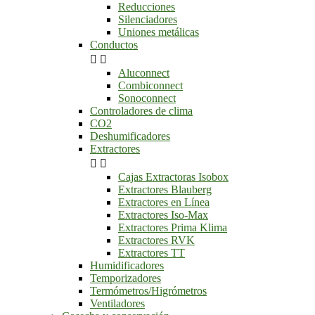
Reducciones
Silenciadores
Uniones metálicas
Conductos


Aluconnect
Combiconnect
Sonoconnect
Controladores de clima
CO2
Deshumificadores
Extractores


Cajas Extractoras Isobox
Extractores Blauberg
Extractores en Línea
Extractores Iso-Max
Extractores Prima Klima
Extractores RVK
Extractores TT
Humidificadores
Temporizadores
Termómetros/Higrómetros
Ventiladores