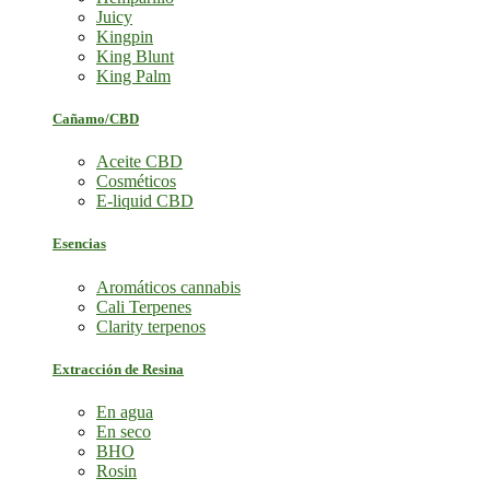
Juicy
Kingpin
King Blunt
King Palm
Cañamo/CBD
Aceite CBD
Cosméticos
E-liquid CBD
Esencias
Aromáticos cannabis
Cali Terpenes
Clarity terpenos
Extracción de Resina
En agua
En seco
BHO
Rosin