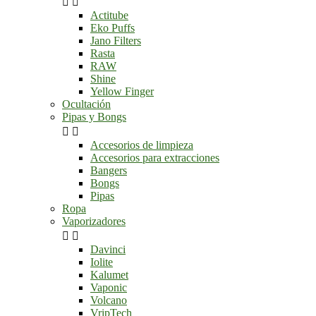


Actitube
Eko Puffs
Jano Filters
Rasta
RAW
Shine
Yellow Finger
Ocultación
Pipas y Bongs


Accesorios de limpieza
Accesorios para extracciones
Bangers
Bongs
Pipas
Ropa
Vaporizadores


Davinci
Iolite
Kalumet
Vaponic
Volcano
VripTech