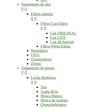
Tratamiento de olor


Filtros antiolor


Filtros Can Filters


Can ORIGINAL
Can LITE
Can 38-Special
Filtros Prima Klima
Neutralizer
ONA
Ozonizadores
Zerum
Tratamiento de plagas


Lucha Biológica


Trip
Araña Roja
Mosca Blanca
Mosca de sustrato
Oruga/ledioptero