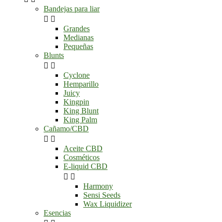
Bandejas para liar


Grandes
Medianas
Pequeñas
Blunts


Cyclone
Hemparillo
Juicy
Kingpin
King Blunt
King Palm
Cañamo/CBD


Aceite CBD
Cosméticos
E-liquid CBD


Harmony
Sensi Seeds
Wax Liquidizer
Esencias