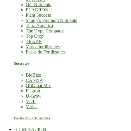
OG Nutrients
PLAGRON
Plant Success
Snoop´s Premium Nutrients
Terra Aquatica
The Hype Company
Top Crop
TRABE
Varios fertilizantes
Packs de Fertilizantes
Sustratos
BioBizz
CANNA
OriGinal Mix
Plagron
U-Grow
VDL
Varios
Packs de Fertilizantes
ILUMINACIÓN