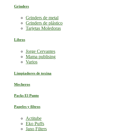
Grinders
Grinders de metal
Grinders de plástico
Tarjetas Moledoras
Libros
Jorge Cervantes
Mama publising
Varios
Limpiadores de toxina
Mecheros
Packs El Punto
Papeles y filtros
Actitube
Eko Puffs
Jano Filters