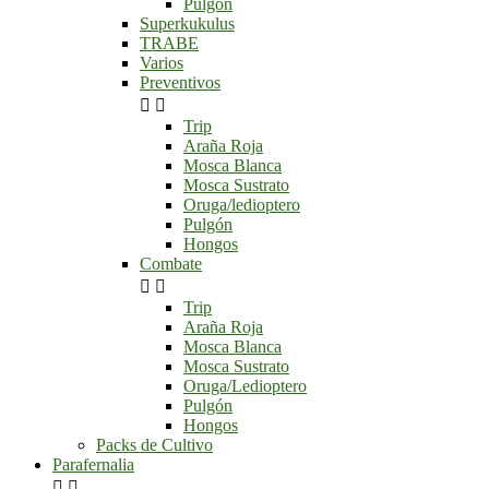
Pulgón
Superkukulus
TRABE
Varios
Preventivos


Trip
Araña Roja
Mosca Blanca
Mosca Sustrato
Oruga/ledioptero
Pulgón
Hongos
Combate


Trip
Araña Roja
Mosca Blanca
Mosca Sustrato
Oruga/Ledioptero
Pulgón
Hongos
Packs de Cultivo
Parafernalia

