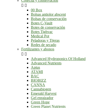
Cosecha y conservación


00 Box
Bolsas antiolor abscent
Bolsas de conservación
Botes C-Vault
Botes de conservación
Botes Tighvac
Medical Pot
Peladoras y Tijeras
Redes de secado
Fertilizantes y abonos


Advanced Hydroponics Of Holland
Advanced Nutrients
Aptus
ATAMI
BAC
BIOBIZZ
CANNA
Cannabiogen
Emerald Harvest
Gel enraizador
Green Hope
Green Planet Nutrients