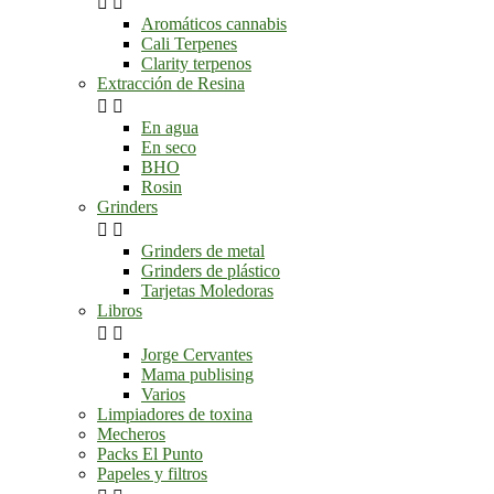


Aromáticos cannabis
Cali Terpenes
Clarity terpenos
Extracción de Resina


En agua
En seco
BHO
Rosin
Grinders


Grinders de metal
Grinders de plástico
Tarjetas Moledoras
Libros


Jorge Cervantes
Mama publising
Varios
Limpiadores de toxina
Mecheros
Packs El Punto
Papeles y filtros