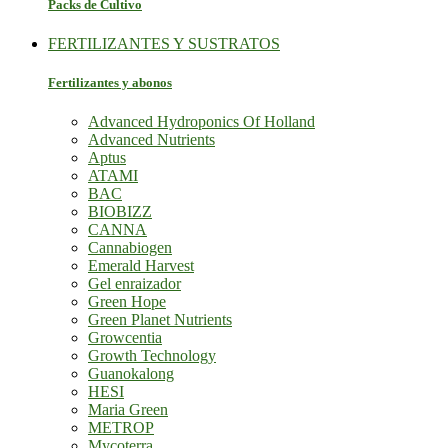
Packs de Cultivo
FERTILIZANTES Y SUSTRATOS
Fertilizantes y abonos
Advanced Hydroponics Of Holland
Advanced Nutrients
Aptus
ATAMI
BAC
BIOBIZZ
CANNA
Cannabiogen
Emerald Harvest
Gel enraizador
Green Hope
Green Planet Nutrients
Growcentia
Growth Technology
Guanokalong
HESI
Maria Green
METROP
Mycoterra