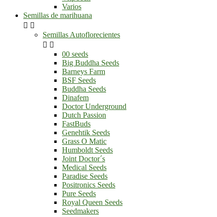
Varios
Semillas de marihuana


Semillas Autoflorecientes


00 seeds
Big Buddha Seeds
Barneys Farm
BSF Seeds
Buddha Seeds
Dinafem
Doctor Underground
Dutch Passion
FastBuds
Genehtik Seeds
Grass O Matic
Humboldt Seeds
Joint Doctor´s
Medical Seeds
Paradise Seeds
Positronics Seeds
Pure Seeds
Royal Queen Seeds
Seedmakers