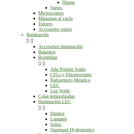
Hanna
Varios
Microscopios
Máquinas al vacío
Tutores
Accesorios varios
Iluminación


Accesorios iluminación
Balastros
Bombillas


Alta Presión Sodio
CFLs y Fluorescentes
Halogenuro Metalico
LEC
Luz Verde
Cajas temporizadas
Iluminación LEC


Dimlux
Lumatek
Solux
Vanguard Hydroponics