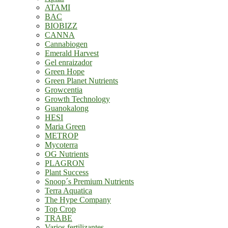
ATAMI
BAC
BIOBIZZ
CANNA
Cannabiogen
Emerald Harvest
Gel enraizador
Green Hope
Green Planet Nutrients
Growcentia
Growth Technology
Guanokalong
HESI
Maria Green
METROP
Mycoterra
OG Nutrients
PLAGRON
Plant Success
Snoop´s Premium Nutrients
Terra Aquatica
The Hype Company
Top Crop
TRABE
Varios fertilizantes