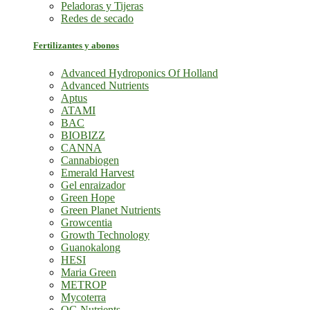
Peladoras y Tijeras
Redes de secado
Fertilizantes y abonos
Advanced Hydroponics Of Holland
Advanced Nutrients
Aptus
ATAMI
BAC
BIOBIZZ
CANNA
Cannabiogen
Emerald Harvest
Gel enraizador
Green Hope
Green Planet Nutrients
Growcentia
Growth Technology
Guanokalong
HESI
Maria Green
METROP
Mycoterra
OG Nutrients