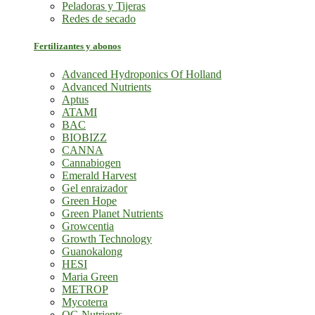
Peladoras y Tijeras
Redes de secado
Fertilizantes y abonos
Advanced Hydroponics Of Holland
Advanced Nutrients
Aptus
ATAMI
BAC
BIOBIZZ
CANNA
Cannabiogen
Emerald Harvest
Gel enraizador
Green Hope
Green Planet Nutrients
Growcentia
Growth Technology
Guanokalong
HESI
Maria Green
METROP
Mycoterra
OG Nutrients