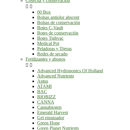
Cosecha y conservación


00 Box
Bolsas antiolor abscent
Bolsas de conservación
Botes C-Vault
Botes de conservación
Botes Tighvac
Medical Pot
Peladoras y Tijeras
Redes de secado
Fertilizantes y abonos


Advanced Hydroponics Of Holland
Advanced Nutrients
Aptus
ATAMI
BAC
BIOBIZZ
CANNA
Cannabiogen
Emerald Harvest
Gel enraizador
Green Hope
Green Planet Nutrients