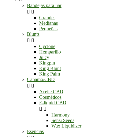
Bandejas para liar


Grandes
Medianas
Pequeñas
Blunts


Cyclone
Hemparillo
Juicy
Kingpin
King Blunt
King Palm
Cañamo/CBD


Aceite CBD
Cosméticos
E-liquid CBD


Harmony
Sensi Seeds
Wax Liquidizer
Esencias