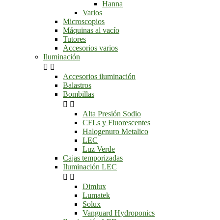
Hanna
Varios
Microscopios
Máquinas al vacío
Tutores
Accesorios varios
Iluminación


Accesorios iluminación
Balastros
Bombillas


Alta Presión Sodio
CFLs y Fluorescentes
Halogenuro Metalico
LEC
Luz Verde
Cajas temporizadas
Iluminación LEC


Dimlux
Lumatek
Solux
Vanguard Hydroponics