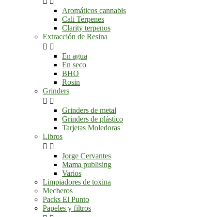


Aromáticos cannabis
Cali Terpenes
Clarity terpenos
Extracción de Resina


En agua
En seco
BHO
Rosin
Grinders


Grinders de metal
Grinders de plástico
Tarjetas Moledoras
Libros


Jorge Cervantes
Mama publising
Varios
Limpiadores de toxina
Mecheros
Packs El Punto
Papeles y filtros