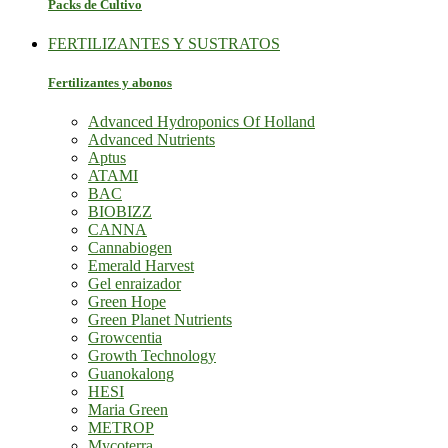
Packs de Cultivo
FERTILIZANTES Y SUSTRATOS
Fertilizantes y abonos
Advanced Hydroponics Of Holland
Advanced Nutrients
Aptus
ATAMI
BAC
BIOBIZZ
CANNA
Cannabiogen
Emerald Harvest
Gel enraizador
Green Hope
Green Planet Nutrients
Growcentia
Growth Technology
Guanokalong
HESI
Maria Green
METROP
Mycoterra