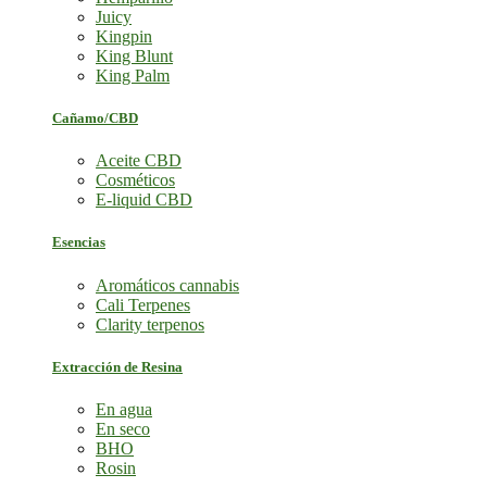
Juicy
Kingpin
King Blunt
King Palm
Cañamo/CBD
Aceite CBD
Cosméticos
E-liquid CBD
Esencias
Aromáticos cannabis
Cali Terpenes
Clarity terpenos
Extracción de Resina
En agua
En seco
BHO
Rosin