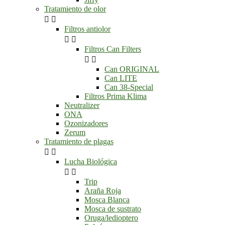
Tratamiento de olor


Filtros antiolor


Filtros Can Filters


Can ORIGINAL
Can LITE
Can 38-Special
Filtros Prima Klima
Neutralizer
ONA
Ozonizadores
Zerum
Tratamiento de plagas


Lucha Biológica


Trip
Araña Roja
Mosca Blanca
Mosca de sustrato
Oruga/ledioptero