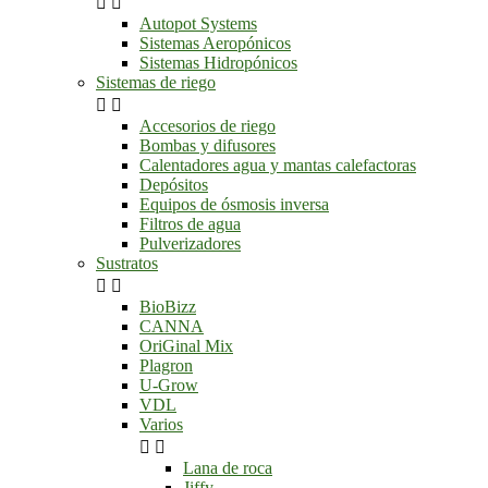


Autopot Systems
Sistemas Aeropónicos
Sistemas Hidropónicos
Sistemas de riego


Accesorios de riego
Bombas y difusores
Calentadores agua y mantas calefactoras
Depósitos
Equipos de ósmosis inversa
Filtros de agua
Pulverizadores
Sustratos


BioBizz
CANNA
OriGinal Mix
Plagron
U-Grow
VDL
Varios


Lana de roca
Jiffy