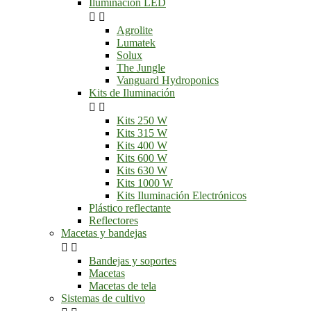
Iluminación LED


Agrolite
Lumatek
Solux
The Jungle
Vanguard Hydroponics
Kits de Iluminación


Kits 250 W
Kits 315 W
Kits 400 W
Kits 600 W
Kits 630 W
Kits 1000 W
Kits Iluminación Electrónicos
Plástico reflectante
Reflectores
Macetas y bandejas


Bandejas y soportes
Macetas
Macetas de tela
Sistemas de cultivo