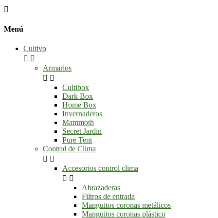

Menú
Cultivo


Armarios


Cultibox
Dark Box
Home Box
Invernaderos
Mammoth
Secret Jardin
Pure Tent
Control de Clima


Accesorios control clima


Abrazaderas
Filtros de entrada
Manguitos coronas metálicos
Manguitos coronas plástico