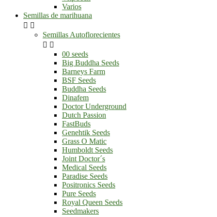
Varios
Semillas de marihuana


Semillas Autoflorecientes


00 seeds
Big Buddha Seeds
Barneys Farm
BSF Seeds
Buddha Seeds
Dinafem
Doctor Underground
Dutch Passion
FastBuds
Genehtik Seeds
Grass O Matic
Humboldt Seeds
Joint Doctor´s
Medical Seeds
Paradise Seeds
Positronics Seeds
Pure Seeds
Royal Queen Seeds
Seedmakers