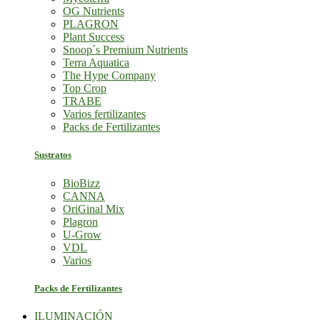
OG Nutrients
PLAGRON
Plant Success
Snoop´s Premium Nutrients
Terra Aquatica
The Hype Company
Top Crop
TRABE
Varios fertilizantes
Packs de Fertilizantes
Sustratos
BioBizz
CANNA
OriGinal Mix
Plagron
U-Grow
VDL
Varios
Packs de Fertilizantes
ILUMINACIÓN