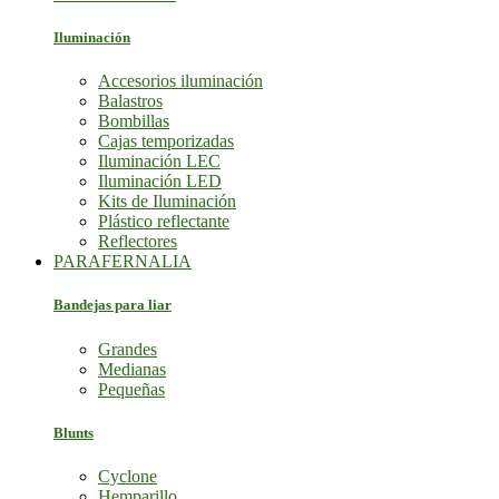
Iluminación
Accesorios iluminación
Balastros
Bombillas
Cajas temporizadas
Iluminación LEC
Iluminación LED
Kits de Iluminación
Plástico reflectante
Reflectores
PARAFERNALIA
Bandejas para liar
Grandes
Medianas
Pequeñas
Blunts
Cyclone
Hemparillo