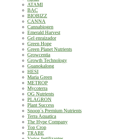
ATAMI
BAC
BIOBIZZ
CANNA
Cannabiogen
Emerald Harvest
Gel enraizador
Green Hope
Green Planet Nutrients
Growcentia
Growth Technology
Guanokalong
HESI
Maria Green
METROP
Mycoterra
OG Nutrients
PLAGRON
Plant Success
Snoop´s Premium Nutrients
Terra Aquatica
The Hype Company
Top Crop
TRABE
Varios fertilizantes