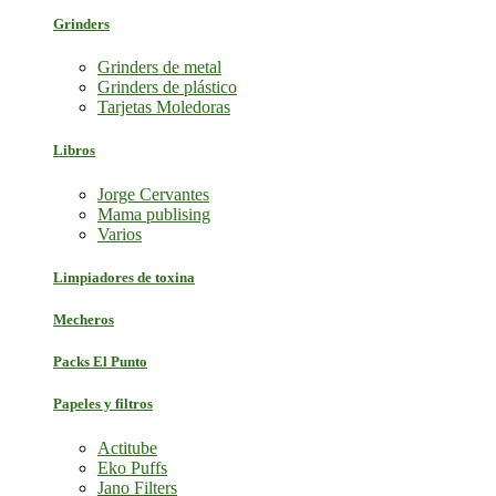
Grinders
Grinders de metal
Grinders de plástico
Tarjetas Moledoras
Libros
Jorge Cervantes
Mama publising
Varios
Limpiadores de toxina
Mecheros
Packs El Punto
Papeles y filtros
Actitube
Eko Puffs
Jano Filters