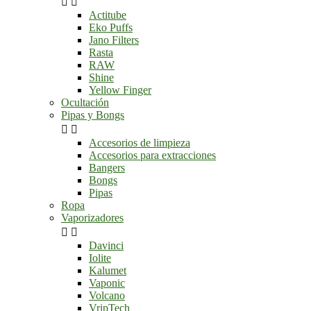


Actitube
Eko Puffs
Jano Filters
Rasta
RAW
Shine
Yellow Finger
Ocultación
Pipas y Bongs


Accesorios de limpieza
Accesorios para extracciones
Bangers
Bongs
Pipas
Ropa
Vaporizadores


Davinci
Iolite
Kalumet
Vaponic
Volcano
VripTech