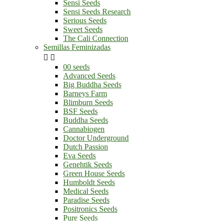
Sensi Seeds
Sensi Seeds Research
Serious Seeds
Sweet Seeds
The Cali Connection
Semillas Feminizadas


00 seeds
Advanced Seeds
Big Buddha Seeds
Barneys Farm
Blimburn Seeds
BSF Seeds
Buddha Seeds
Cannabiogen
Doctor Underground
Dutch Passion
Eva Seeds
Genehtik Seeds
Green House Seeds
Humboldt Seeds
Medical Seeds
Paradise Seeds
Positronics Seeds
Pure Seeds