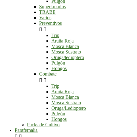
Pulgón
Superkukulus
TRABE
Varios
Preventivos


Trip
Araña Roja
Mosca Blanca
Mosca Sustrato
Oruga/ledioptero
Pulgón
Hongos
Combate


Trip
Araña Roja
Mosca Blanca
Mosca Sustrato
Oruga/Ledioptero
Pulgón
Hongos
Packs de Cultivo
Parafernalia

