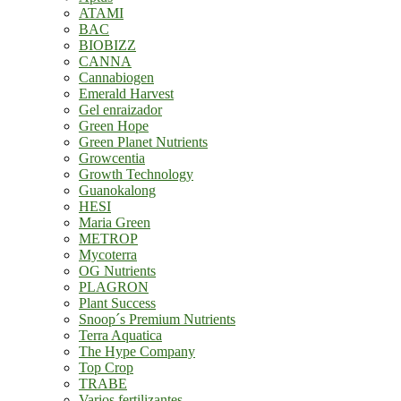
ATAMI
BAC
BIOBIZZ
CANNA
Cannabiogen
Emerald Harvest
Gel enraizador
Green Hope
Green Planet Nutrients
Growcentia
Growth Technology
Guanokalong
HESI
Maria Green
METROP
Mycoterra
OG Nutrients
PLAGRON
Plant Success
Snoop´s Premium Nutrients
Terra Aquatica
The Hype Company
Top Crop
TRABE
Varios fertilizantes