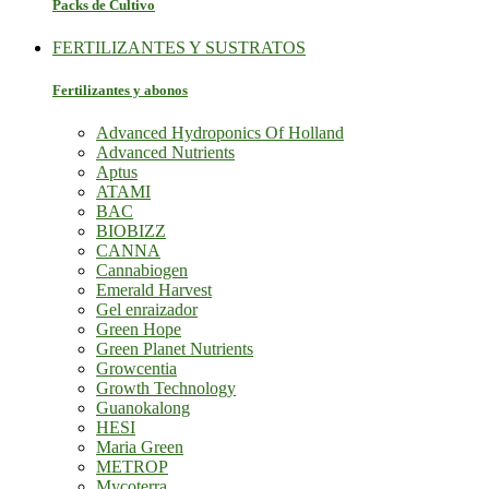
Packs de Cultivo
FERTILIZANTES Y SUSTRATOS
Fertilizantes y abonos
Advanced Hydroponics Of Holland
Advanced Nutrients
Aptus
ATAMI
BAC
BIOBIZZ
CANNA
Cannabiogen
Emerald Harvest
Gel enraizador
Green Hope
Green Planet Nutrients
Growcentia
Growth Technology
Guanokalong
HESI
Maria Green
METROP
Mycoterra