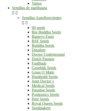
Varios
Semillas de marihuana


Semillas Autoflorecientes


00 seeds
Big Buddha Seeds
Barneys Farm
BSF Seeds
Buddha Seeds
Dinafem
Doctor Underground
Dutch Passion
FastBuds
Genehtik Seeds
Grass O Matic
Humboldt Seeds
Joint Doctor´s
Medical Seeds
Paradise Seeds
Positronics Seeds
Pure Seeds
Royal Queen Seeds
Seedmakers