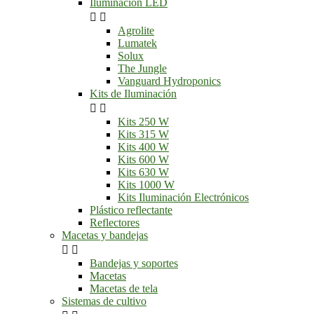
Iluminación LED


Agrolite
Lumatek
Solux
The Jungle
Vanguard Hydroponics
Kits de Iluminación


Kits 250 W
Kits 315 W
Kits 400 W
Kits 600 W
Kits 630 W
Kits 1000 W
Kits Iluminación Electrónicos
Plástico reflectante
Reflectores
Macetas y bandejas


Bandejas y soportes
Macetas
Macetas de tela
Sistemas de cultivo