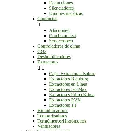
Reducciones
Silenciadores
Uniones metálicas
Conductos


Aluconnect
Combiconnect
Sonoconnect
Controladores de clima
CO2
Deshumificadores
Extractores


Cajas Extractoras Isobox
Extractores Blauberg
Extractores en Línea
Extractores Iso-Max
Extractores Prima Klima
Extractores RVK
Extractores TT
Humidificadores
Temporizadores
Termómetros/Higrómetros
Ventiladores