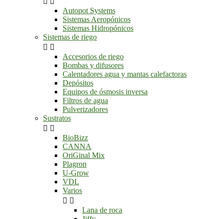


Autopot Systems
Sistemas Aeropónicos
Sistemas Hidropónicos
Sistemas de riego


Accesorios de riego
Bombas y difusores
Calentadores agua y mantas calefactoras
Depósitos
Equipos de ósmosis inversa
Filtros de agua
Pulverizadores
Sustratos


BioBizz
CANNA
OriGinal Mix
Plagron
U-Grow
VDL
Varios


Lana de roca
Jiffy