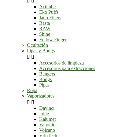


Actitube
Eko Puffs
Jano Filters
Rasta
RAW
Shine
Yellow Finger
Ocultación
Pipas y Bongs


Accesorios de limpieza
Accesorios para extracciones
Bangers
Bongs
Pipas
Ropa
Vaporizadores


Davinci
Iolite
Kalumet
Vaponic
Volcano
VripTech