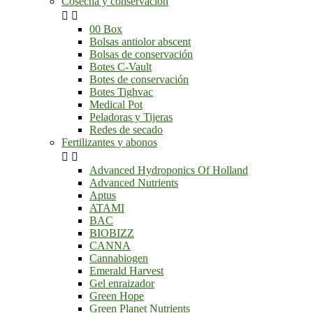
Cosecha y conservación


00 Box
Bolsas antiolor abscent
Bolsas de conservación
Botes C-Vault
Botes de conservación
Botes Tighvac
Medical Pot
Peladoras y Tijeras
Redes de secado
Fertilizantes y abonos


Advanced Hydroponics Of Holland
Advanced Nutrients
Aptus
ATAMI
BAC
BIOBIZZ
CANNA
Cannabiogen
Emerald Harvest
Gel enraizador
Green Hope
Green Planet Nutrients