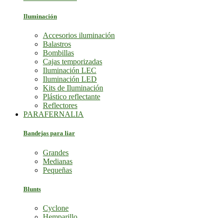
Iluminación
Accesorios iluminación
Balastros
Bombillas
Cajas temporizadas
Iluminación LEC
Iluminación LED
Kits de Iluminación
Plástico reflectante
Reflectores
PARAFERNALIA
Bandejas para liar
Grandes
Medianas
Pequeñas
Blunts
Cyclone
Hemparillo