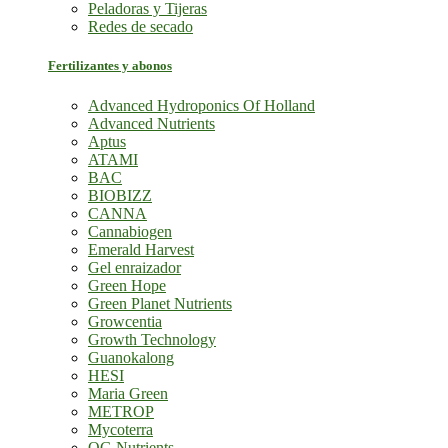
Peladoras y Tijeras
Redes de secado
Fertilizantes y abonos
Advanced Hydroponics Of Holland
Advanced Nutrients
Aptus
ATAMI
BAC
BIOBIZZ
CANNA
Cannabiogen
Emerald Harvest
Gel enraizador
Green Hope
Green Planet Nutrients
Growcentia
Growth Technology
Guanokalong
HESI
Maria Green
METROP
Mycoterra
OG Nutrients