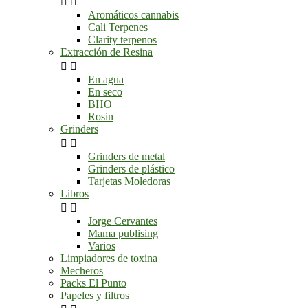


Aromáticos cannabis
Cali Terpenes
Clarity terpenos
Extracción de Resina


En agua
En seco
BHO
Rosin
Grinders


Grinders de metal
Grinders de plástico
Tarjetas Moledoras
Libros


Jorge Cervantes
Mama publising
Varios
Limpiadores de toxina
Mecheros
Packs El Punto
Papeles y filtros