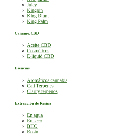
Juicy
Kingpin
King Blunt
King Palm
Cañamo/CBD
Aceite CBD
Cosméticos
E-liquid CBD
Esencias
Aromáticos cannabis
Cali Terpenes
Clarity terpenos
Extracción de Resina
En agua
En seco
BHO
Rosin