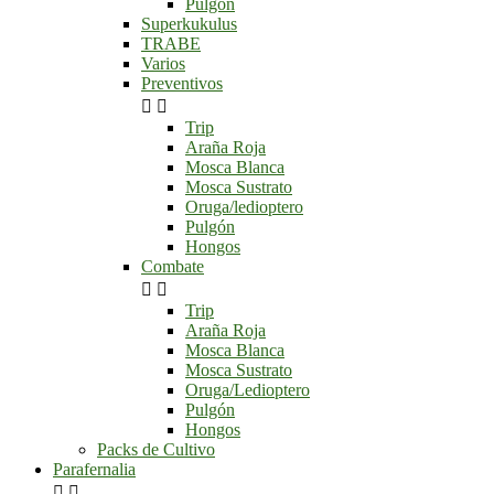
Pulgón
Superkukulus
TRABE
Varios
Preventivos


Trip
Araña Roja
Mosca Blanca
Mosca Sustrato
Oruga/ledioptero
Pulgón
Hongos
Combate


Trip
Araña Roja
Mosca Blanca
Mosca Sustrato
Oruga/Ledioptero
Pulgón
Hongos
Packs de Cultivo
Parafernalia

