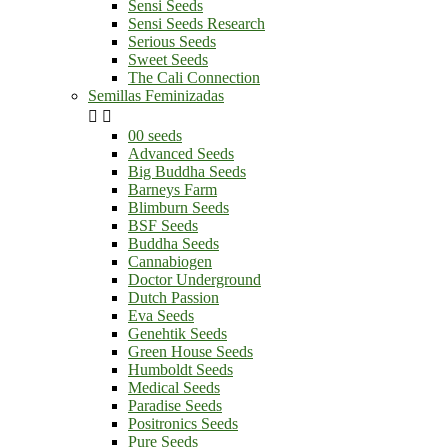
Sensi Seeds
Sensi Seeds Research
Serious Seeds
Sweet Seeds
The Cali Connection
Semillas Feminizadas


00 seeds
Advanced Seeds
Big Buddha Seeds
Barneys Farm
Blimburn Seeds
BSF Seeds
Buddha Seeds
Cannabiogen
Doctor Underground
Dutch Passion
Eva Seeds
Genehtik Seeds
Green House Seeds
Humboldt Seeds
Medical Seeds
Paradise Seeds
Positronics Seeds
Pure Seeds