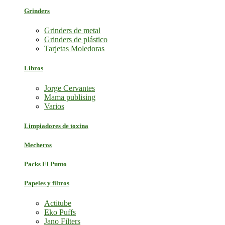
Grinders
Grinders de metal
Grinders de plástico
Tarjetas Moledoras
Libros
Jorge Cervantes
Mama publising
Varios
Limpiadores de toxina
Mecheros
Packs El Punto
Papeles y filtros
Actitube
Eko Puffs
Jano Filters