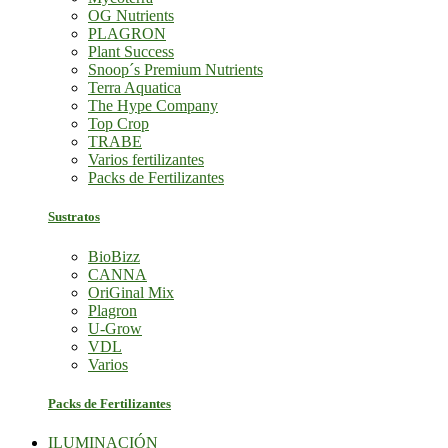
OG Nutrients
PLAGRON
Plant Success
Snoop´s Premium Nutrients
Terra Aquatica
The Hype Company
Top Crop
TRABE
Varios fertilizantes
Packs de Fertilizantes
Sustratos
BioBizz
CANNA
OriGinal Mix
Plagron
U-Grow
VDL
Varios
Packs de Fertilizantes
ILUMINACIÓN