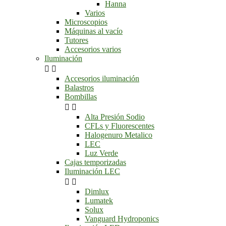
Hanna
Varios
Microscopios
Máquinas al vacío
Tutores
Accesorios varios
Iluminación


Accesorios iluminación
Balastros
Bombillas


Alta Presión Sodio
CFLs y Fluorescentes
Halogenuro Metalico
LEC
Luz Verde
Cajas temporizadas
Iluminación LEC


Dimlux
Lumatek
Solux
Vanguard Hydroponics