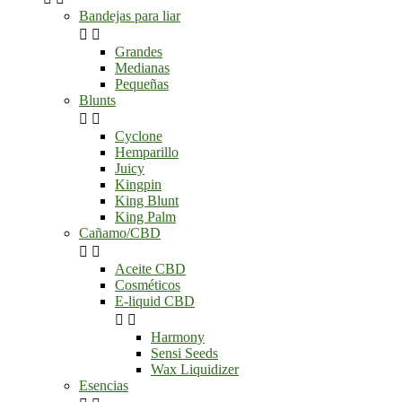
Bandejas para liar


Grandes
Medianas
Pequeñas
Blunts


Cyclone
Hemparillo
Juicy
Kingpin
King Blunt
King Palm
Cañamo/CBD


Aceite CBD
Cosméticos
E-liquid CBD


Harmony
Sensi Seeds
Wax Liquidizer
Esencias