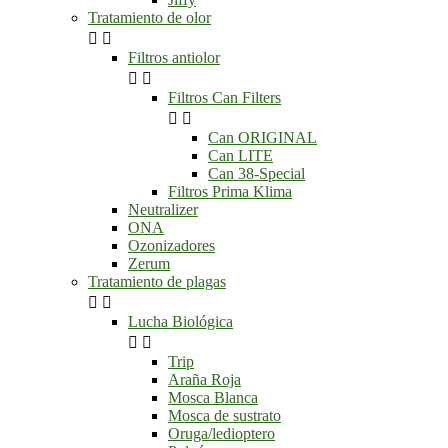
Tratamiento de olor


Filtros antiolor


Filtros Can Filters


Can ORIGINAL
Can LITE
Can 38-Special
Filtros Prima Klima
Neutralizer
ONA
Ozonizadores
Zerum
Tratamiento de plagas


Lucha Biológica


Trip
Araña Roja
Mosca Blanca
Mosca de sustrato
Oruga/ledioptero