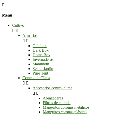

Menú
Cultivo


Armarios


Cultibox
Dark Box
Home Box
Invernaderos
Mammoth
Secret Jardin
Pure Tent
Control de Clima


Accesorios control clima


Abrazaderas
Filtros de entrada
Manguitos coronas metálicos
Manguitos coronas plástico