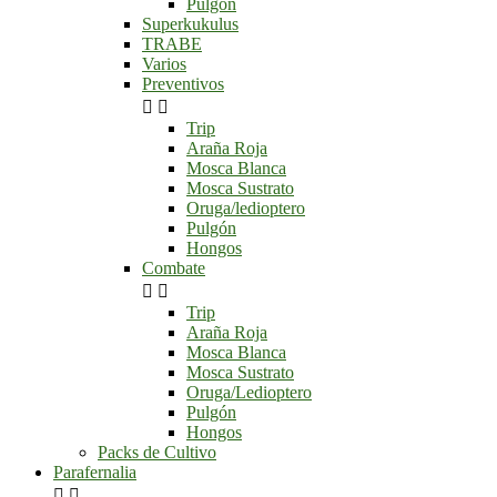
Pulgón
Superkukulus
TRABE
Varios
Preventivos


Trip
Araña Roja
Mosca Blanca
Mosca Sustrato
Oruga/ledioptero
Pulgón
Hongos
Combate


Trip
Araña Roja
Mosca Blanca
Mosca Sustrato
Oruga/Ledioptero
Pulgón
Hongos
Packs de Cultivo
Parafernalia

