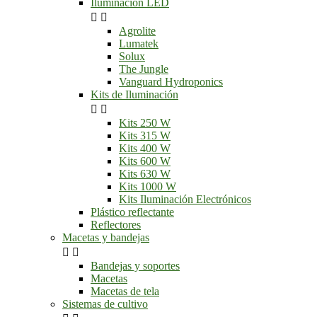
Iluminación LED


Agrolite
Lumatek
Solux
The Jungle
Vanguard Hydroponics
Kits de Iluminación


Kits 250 W
Kits 315 W
Kits 400 W
Kits 600 W
Kits 630 W
Kits 1000 W
Kits Iluminación Electrónicos
Plástico reflectante
Reflectores
Macetas y bandejas


Bandejas y soportes
Macetas
Macetas de tela
Sistemas de cultivo