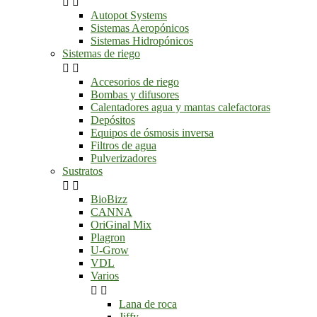


Autopot Systems
Sistemas Aeropónicos
Sistemas Hidropónicos
Sistemas de riego


Accesorios de riego
Bombas y difusores
Calentadores agua y mantas calefactoras
Depósitos
Equipos de ósmosis inversa
Filtros de agua
Pulverizadores
Sustratos


BioBizz
CANNA
OriGinal Mix
Plagron
U-Grow
VDL
Varios


Lana de roca
Jiffy