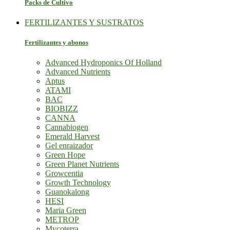
Packs de Cultivo
FERTILIZANTES Y SUSTRATOS
Fertilizantes y abonos
Advanced Hydroponics Of Holland
Advanced Nutrients
Aptus
ATAMI
BAC
BIOBIZZ
CANNA
Cannabiogen
Emerald Harvest
Gel enraizador
Green Hope
Green Planet Nutrients
Growcentia
Growth Technology
Guanokalong
HESI
Maria Green
METROP
Mycoterra