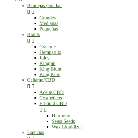
Bandejas para liar


Grandes
Medianas
Pequeñas
Blunts


Cyclone
Hemparillo
Juicy
Kingpin
King Blunt
King Palm
Cañamo/CBD


Aceite CBD
Cosméticos
E-liquid CBD


Harmony
Sensi Seeds
Wax Liquidizer
Esencias