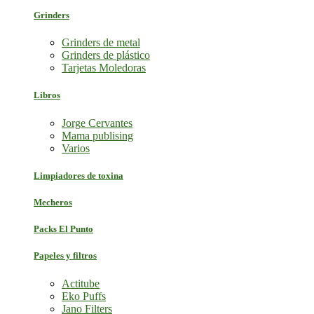
Grinders
Grinders de metal
Grinders de plástico
Tarjetas Moledoras
Libros
Jorge Cervantes
Mama publising
Varios
Limpiadores de toxina
Mecheros
Packs El Punto
Papeles y filtros
Actitube
Eko Puffs
Jano Filters