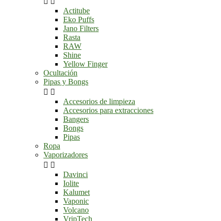


Actitube
Eko Puffs
Jano Filters
Rasta
RAW
Shine
Yellow Finger
Ocultación
Pipas y Bongs


Accesorios de limpieza
Accesorios para extracciones
Bangers
Bongs
Pipas
Ropa
Vaporizadores


Davinci
Iolite
Kalumet
Vaponic
Volcano
VripTech