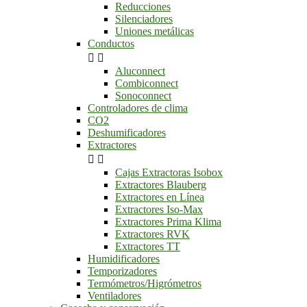
Reducciones
Silenciadores
Uniones metálicas
Conductos


Aluconnect
Combiconnect
Sonoconnect
Controladores de clima
CO2
Deshumificadores
Extractores


Cajas Extractoras Isobox
Extractores Blauberg
Extractores en Línea
Extractores Iso-Max
Extractores Prima Klima
Extractores RVK
Extractores TT
Humidificadores
Temporizadores
Termómetros/Higrómetros
Ventiladores