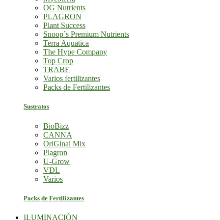
OG Nutrients
PLAGRON
Plant Success
Snoop´s Premium Nutrients
Terra Aquatica
The Hype Company
Top Crop
TRABE
Varios fertilizantes
Packs de Fertilizantes
Sustratos
BioBizz
CANNA
OriGinal Mix
Plagron
U-Grow
VDL
Varios
Packs de Fertilizantes
ILUMINACIÓN