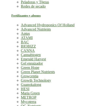
Peladoras y Tijeras
Redes de secado
Fertilizantes y abonos
Advanced Hydroponics Of Holland
Advanced Nutrients
Aptus
ATAMI
BAC
BIOBIZZ
CANNA
Cannabiogen
Emerald Harvest
Gel enraizador
Green Hope
Green Planet Nutrients
Growcentia
Growth Technology
Guanokalong
HESI
Maria Green
METROP
Mycoterra
OG Nutrients