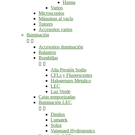
Hanna
Varios
Microscopios
Máquinas al vacío
Tutores
Accesorios varios
Iluminación


Accesorios iluminación
Balastros
Bombillas


Alta Presión Sodio
CFLs y Fluorescentes
Halogenuro Metalico
LEC
Luz Verde
Cajas temporizadas
Iluminación LEC


Dimlux
Lumatek
Solux
Vanguard Hydroponics