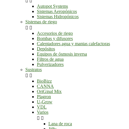


Autopot Systems
Sistemas Aeropónicos
Sistemas Hidropónicos
Sistemas de riego


Accesorios de riego
Bombas y difusores
Calentadores agua y mantas calefactoras
Depósitos
Equipos de ósmosis inversa
Filtros de agua
Pulverizadores
Sustratos


BioBizz
CANNA
OriGinal Mix
Plagron
U-Grow
VDL
Varios


Lana de roca
Jiffy