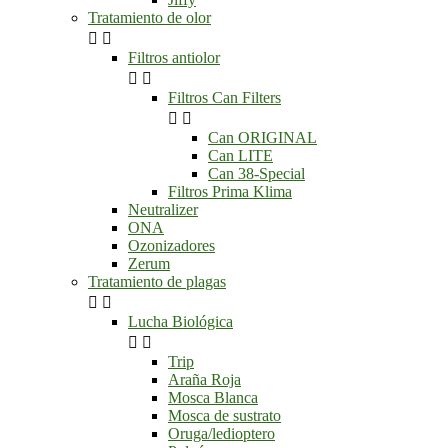
Tratamiento de olor


Filtros antiolor


Filtros Can Filters


Can ORIGINAL
Can LITE
Can 38-Special
Filtros Prima Klima
Neutralizer
ONA
Ozonizadores
Zerum
Tratamiento de plagas


Lucha Biológica


Trip
Araña Roja
Mosca Blanca
Mosca de sustrato
Oruga/ledioptero