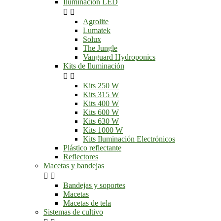
Iluminación LED


Agrolite
Lumatek
Solux
The Jungle
Vanguard Hydroponics
Kits de Iluminación


Kits 250 W
Kits 315 W
Kits 400 W
Kits 600 W
Kits 630 W
Kits 1000 W
Kits Iluminación Electrónicos
Plástico reflectante
Reflectores
Macetas y bandejas


Bandejas y soportes
Macetas
Macetas de tela
Sistemas de cultivo