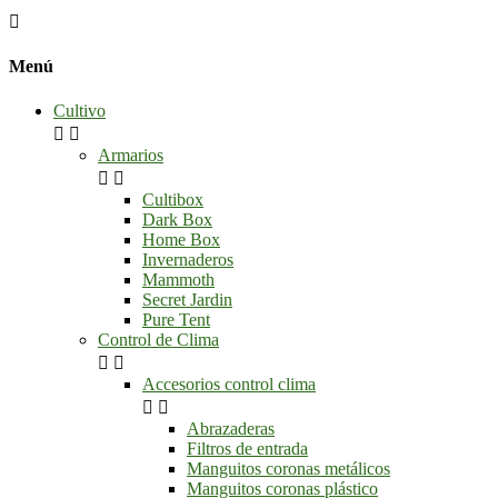

Menú
Cultivo


Armarios


Cultibox
Dark Box
Home Box
Invernaderos
Mammoth
Secret Jardin
Pure Tent
Control de Clima


Accesorios control clima


Abrazaderas
Filtros de entrada
Manguitos coronas metálicos
Manguitos coronas plástico