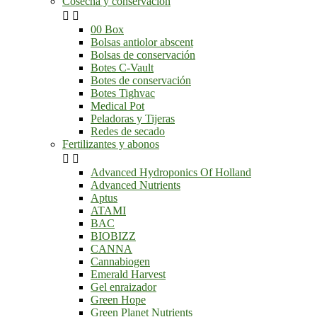
Cosecha y conservación


00 Box
Bolsas antiolor abscent
Bolsas de conservación
Botes C-Vault
Botes de conservación
Botes Tighvac
Medical Pot
Peladoras y Tijeras
Redes de secado
Fertilizantes y abonos


Advanced Hydroponics Of Holland
Advanced Nutrients
Aptus
ATAMI
BAC
BIOBIZZ
CANNA
Cannabiogen
Emerald Harvest
Gel enraizador
Green Hope
Green Planet Nutrients