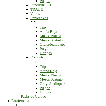
Pulgón
Superkukulus
TRABE
Varios
Preventivos


Trip
Araña Roja
Mosca Blanca
Mosca Sustrato
Oruga/ledioptero
Pulgón
Hongos
Combate


Trip
Araña Roja
Mosca Blanca
Mosca Sustrato
Oruga/Ledioptero
Pulgón
Hongos
Packs de Cultivo
Parafernalia

