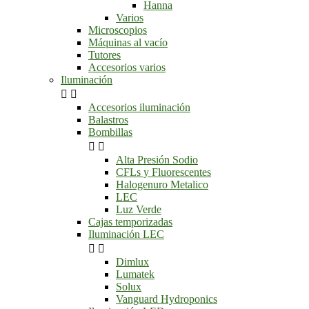
Hanna
Varios
Microscopios
Máquinas al vacío
Tutores
Accesorios varios
Iluminación


Accesorios iluminación
Balastros
Bombillas


Alta Presión Sodio
CFLs y Fluorescentes
Halogenuro Metalico
LEC
Luz Verde
Cajas temporizadas
Iluminación LEC


Dimlux
Lumatek
Solux
Vanguard Hydroponics