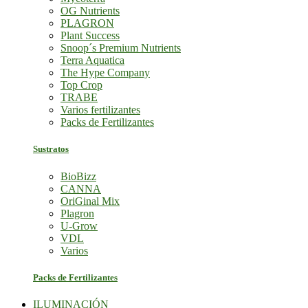
OG Nutrients
PLAGRON
Plant Success
Snoop´s Premium Nutrients
Terra Aquatica
The Hype Company
Top Crop
TRABE
Varios fertilizantes
Packs de Fertilizantes
Sustratos
BioBizz
CANNA
OriGinal Mix
Plagron
U-Grow
VDL
Varios
Packs de Fertilizantes
ILUMINACIÓN