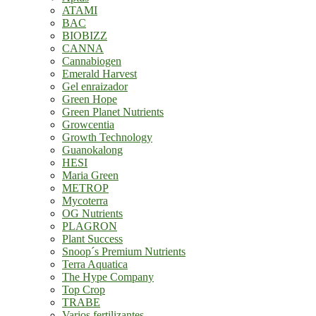
ATAMI
BAC
BIOBIZZ
CANNA
Cannabiogen
Emerald Harvest
Gel enraizador
Green Hope
Green Planet Nutrients
Growcentia
Growth Technology
Guanokalong
HESI
Maria Green
METROP
Mycoterra
OG Nutrients
PLAGRON
Plant Success
Snoop´s Premium Nutrients
Terra Aquatica
The Hype Company
Top Crop
TRABE
Varios fertilizantes