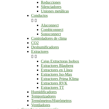
Reducciones
Silenciadores
Uniones metálicas
Conductos


Aluconnect
Combiconnect
Sonoconnect
Controladores de clima
CO2
Deshumificadores
Extractores


Cajas Extractoras Isobox
Extractores Blauberg
Extractores en Línea
Extractores Iso-Max
Extractores Prima Klima
Extractores RVK
Extractores TT
Humidificadores
Temporizadores
Termómetros/Higrómetros
Ventiladores