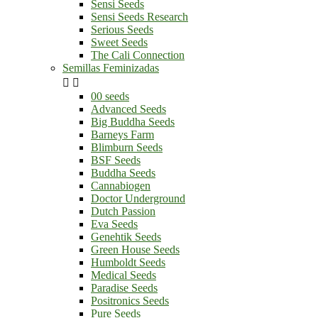
Sensi Seeds
Sensi Seeds Research
Serious Seeds
Sweet Seeds
The Cali Connection
Semillas Feminizadas


00 seeds
Advanced Seeds
Big Buddha Seeds
Barneys Farm
Blimburn Seeds
BSF Seeds
Buddha Seeds
Cannabiogen
Doctor Underground
Dutch Passion
Eva Seeds
Genehtik Seeds
Green House Seeds
Humboldt Seeds
Medical Seeds
Paradise Seeds
Positronics Seeds
Pure Seeds