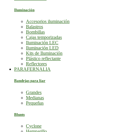
Iluminación
Accesorios iluminación
Balastros
Bombillas
Cajas temporizadas
Iluminación LEC
Iluminación LED
Kits de Iluminación
Plástico reflectante
Reflectores
PARAFERNALIA
Bandejas para liar
Grandes
Medianas
Pequeñas
Blunts
Cyclone
Hemparillo