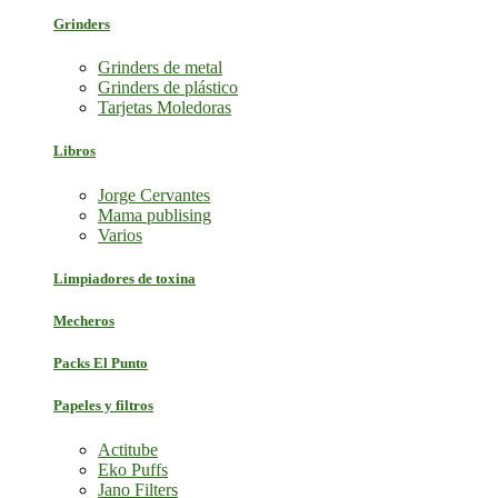
Grinders
Grinders de metal
Grinders de plástico
Tarjetas Moledoras
Libros
Jorge Cervantes
Mama publising
Varios
Limpiadores de toxina
Mecheros
Packs El Punto
Papeles y filtros
Actitube
Eko Puffs
Jano Filters