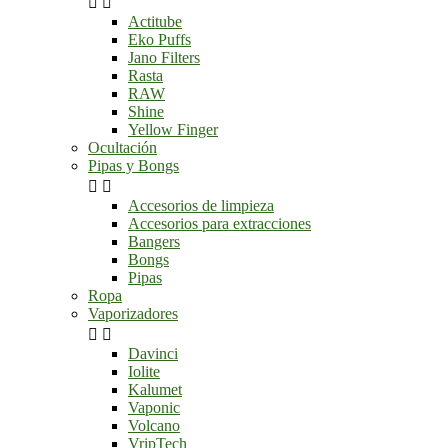


Actitube
Eko Puffs
Jano Filters
Rasta
RAW
Shine
Yellow Finger
Ocultación
Pipas y Bongs


Accesorios de limpieza
Accesorios para extracciones
Bangers
Bongs
Pipas
Ropa
Vaporizadores


Davinci
Iolite
Kalumet
Vaponic
Volcano
VripTech