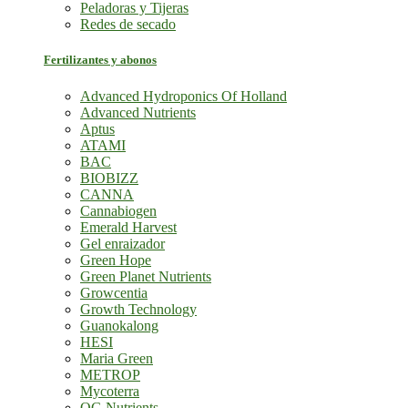
Peladoras y Tijeras
Redes de secado
Fertilizantes y abonos
Advanced Hydroponics Of Holland
Advanced Nutrients
Aptus
ATAMI
BAC
BIOBIZZ
CANNA
Cannabiogen
Emerald Harvest
Gel enraizador
Green Hope
Green Planet Nutrients
Growcentia
Growth Technology
Guanokalong
HESI
Maria Green
METROP
Mycoterra
OG Nutrients