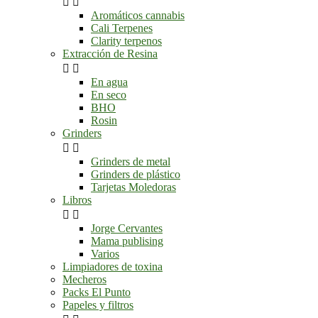


Aromáticos cannabis
Cali Terpenes
Clarity terpenos
Extracción de Resina


En agua
En seco
BHO
Rosin
Grinders


Grinders de metal
Grinders de plástico
Tarjetas Moledoras
Libros


Jorge Cervantes
Mama publising
Varios
Limpiadores de toxina
Mecheros
Packs El Punto
Papeles y filtros