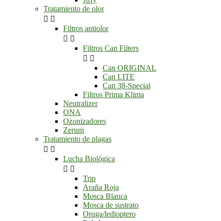
Tratamiento de olor


Filtros antiolor


Filtros Can Filters


Can ORIGINAL
Can LITE
Can 38-Special
Filtros Prima Klima
Neutralizer
ONA
Ozonizadores
Zerum
Tratamiento de plagas


Lucha Biológica


Trip
Araña Roja
Mosca Blanca
Mosca de sustrato
Oruga/ledioptero