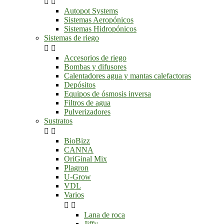


Autopot Systems
Sistemas Aeropónicos
Sistemas Hidropónicos
Sistemas de riego


Accesorios de riego
Bombas y difusores
Calentadores agua y mantas calefactoras
Depósitos
Equipos de ósmosis inversa
Filtros de agua
Pulverizadores
Sustratos


BioBizz
CANNA
OriGinal Mix
Plagron
U-Grow
VDL
Varios


Lana de roca
Jiffy