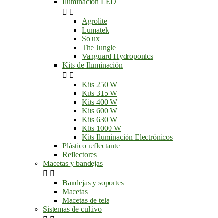
Iluminación LED


Agrolite
Lumatek
Solux
The Jungle
Vanguard Hydroponics
Kits de Iluminación


Kits 250 W
Kits 315 W
Kits 400 W
Kits 600 W
Kits 630 W
Kits 1000 W
Kits Iluminación Electrónicos
Plástico reflectante
Reflectores
Macetas y bandejas


Bandejas y soportes
Macetas
Macetas de tela
Sistemas de cultivo