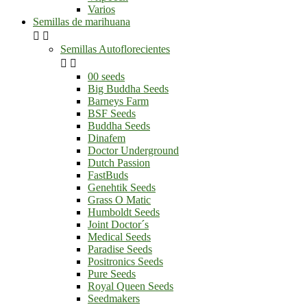
Varios
Semillas de marihuana


Semillas Autoflorecientes


00 seeds
Big Buddha Seeds
Barneys Farm
BSF Seeds
Buddha Seeds
Dinafem
Doctor Underground
Dutch Passion
FastBuds
Genehtik Seeds
Grass O Matic
Humboldt Seeds
Joint Doctor´s
Medical Seeds
Paradise Seeds
Positronics Seeds
Pure Seeds
Royal Queen Seeds
Seedmakers