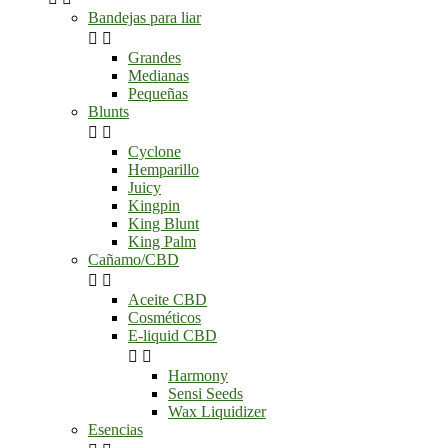
Bandejas para liar


Grandes
Medianas
Pequeñas
Blunts


Cyclone
Hemparillo
Juicy
Kingpin
King Blunt
King Palm
Cañamo/CBD


Aceite CBD
Cosméticos
E-liquid CBD


Harmony
Sensi Seeds
Wax Liquidizer
Esencias