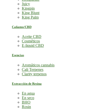
Juicy
Kingpin
King Blunt
King Palm
Cañamo/CBD
Aceite CBD
Cosméticos
E-liquid CBD
Esencias
Aromáticos cannabis
Cali Terpenes
Clarity terpenos
Extracción de Resina
En agua
En seco
BHO
Rosin