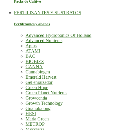
Packs de Cultivo
FERTILIZANTES Y SUSTRATOS
Fertilizantes y abonos
Advanced Hydroponics Of Holland
Advanced Nutrients
Aptus
ATAMI
BAC
BIOBIZZ
CANNA
Cannabiogen
Emerald Harvest
Gel enraizador
Green Hope
Green Planet Nutrients
Growcentia
Growth Technology
Guanokalong
HESI
Maria Green
METROP
Mycoterra