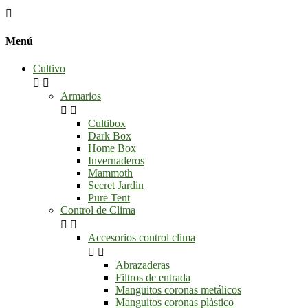

Menú
Cultivo


Armarios


Cultibox
Dark Box
Home Box
Invernaderos
Mammoth
Secret Jardin
Pure Tent
Control de Clima


Accesorios control clima


Abrazaderas
Filtros de entrada
Manguitos coronas metálicos
Manguitos coronas plástico