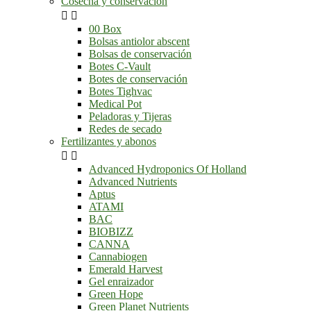
Cosecha y conservación


00 Box
Bolsas antiolor abscent
Bolsas de conservación
Botes C-Vault
Botes de conservación
Botes Tighvac
Medical Pot
Peladoras y Tijeras
Redes de secado
Fertilizantes y abonos


Advanced Hydroponics Of Holland
Advanced Nutrients
Aptus
ATAMI
BAC
BIOBIZZ
CANNA
Cannabiogen
Emerald Harvest
Gel enraizador
Green Hope
Green Planet Nutrients