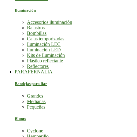
Iluminación
Accesorios iluminación
Balastros
Bombillas
Cajas temporizadas
Iluminación LEC
Iluminación LED
Kits de Iluminación
Plástico reflectante
Reflectores
PARAFERNALIA
Bandejas para liar
Grandes
Medianas
Pequeñas
Blunts
Cyclone
Hemparillo