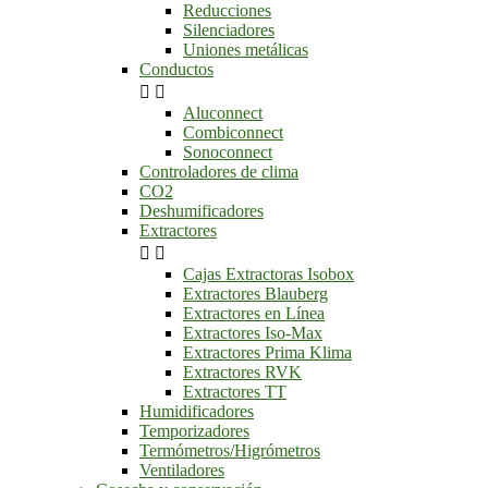
Reducciones
Silenciadores
Uniones metálicas
Conductos


Aluconnect
Combiconnect
Sonoconnect
Controladores de clima
CO2
Deshumificadores
Extractores


Cajas Extractoras Isobox
Extractores Blauberg
Extractores en Línea
Extractores Iso-Max
Extractores Prima Klima
Extractores RVK
Extractores TT
Humidificadores
Temporizadores
Termómetros/Higrómetros
Ventiladores