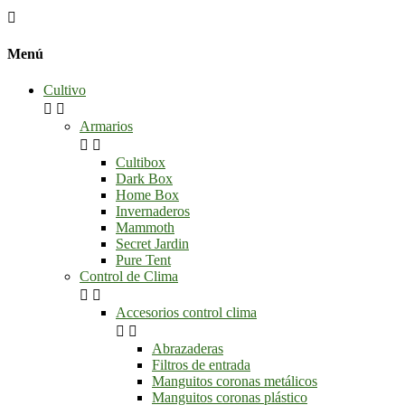

Menú
Cultivo


Armarios


Cultibox
Dark Box
Home Box
Invernaderos
Mammoth
Secret Jardin
Pure Tent
Control de Clima


Accesorios control clima


Abrazaderas
Filtros de entrada
Manguitos coronas metálicos
Manguitos coronas plástico