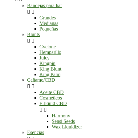
Bandejas para liar


Grandes
Medianas
Pequeñas
Blunts


Cyclone
Hemparillo
Juicy
Kingpin
King Blunt
King Palm
Cañamo/CBD


Aceite CBD
Cosméticos
E-liquid CBD


Harmony
Sensi Seeds
Wax Liquidizer
Esencias