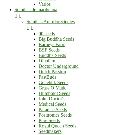
Varios
Semillas de marihuana


Semillas Autoflorecientes


00 seeds
Big Buddha Seeds
Barneys Farm
BSF Seeds
Buddha Seeds
Dinafem
Doctor Underground
Dutch Passion
FastBuds
Genehtik Seeds
Grass O Matic
Humboldt Seeds
Joint Doctor´s
Medical Seeds
Paradise Seeds
Positronics Seeds
Pure Seeds
Royal Queen Seeds
Seedmakers