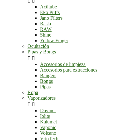


Actitube
Eko Puffs
Jano Filters
Rasta
RAW
Shine
Yellow Finger
Ocultación
Pipas y Bongs


Accesorios de limpieza
Accesorios para extracciones
Bangers
Bongs
Pipas
Ropa
Vaporizadores


Davinci
Iolite
Kalumet
Vaponic
Volcano
VripTech