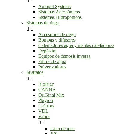


Autopot Systems
Sistemas Aeropónicos
Sistemas Hidropónicos
Sistemas de riego


Accesorios de riego
Bombas y difusores
Calentadores agua y mantas calefactoras
Depósitos
Equipos de ósmosis inversa
Filtros de agua
Pulverizadores
Sustratos


BioBizz
CANNA
OriGinal Mix
Plagron
U-Grow
VDL
Varios


Lana de roca
Jiffy