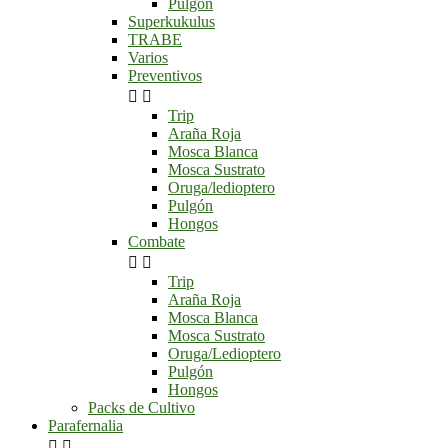
Pulgón
Superkukulus
TRABE
Varios
Preventivos


Trip
Araña Roja
Mosca Blanca
Mosca Sustrato
Oruga/ledioptero
Pulgón
Hongos
Combate


Trip
Araña Roja
Mosca Blanca
Mosca Sustrato
Oruga/Ledioptero
Pulgón
Hongos
Packs de Cultivo
Parafernalia

