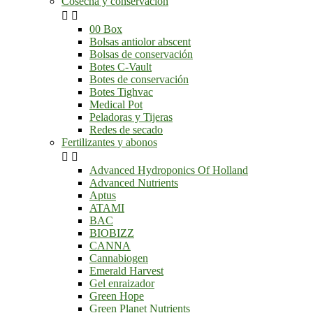
Cosecha y conservación


00 Box
Bolsas antiolor abscent
Bolsas de conservación
Botes C-Vault
Botes de conservación
Botes Tighvac
Medical Pot
Peladoras y Tijeras
Redes de secado
Fertilizantes y abonos


Advanced Hydroponics Of Holland
Advanced Nutrients
Aptus
ATAMI
BAC
BIOBIZZ
CANNA
Cannabiogen
Emerald Harvest
Gel enraizador
Green Hope
Green Planet Nutrients