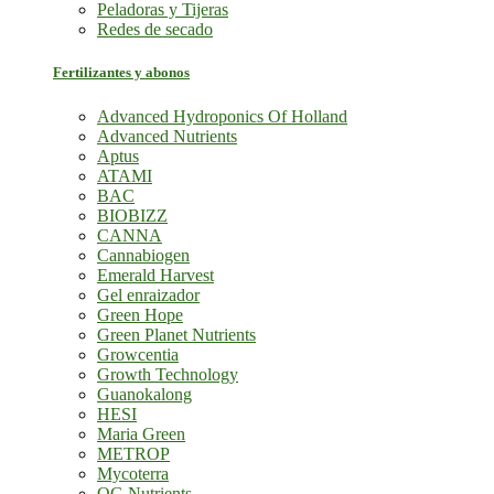
Peladoras y Tijeras
Redes de secado
Fertilizantes y abonos
Advanced Hydroponics Of Holland
Advanced Nutrients
Aptus
ATAMI
BAC
BIOBIZZ
CANNA
Cannabiogen
Emerald Harvest
Gel enraizador
Green Hope
Green Planet Nutrients
Growcentia
Growth Technology
Guanokalong
HESI
Maria Green
METROP
Mycoterra
OG Nutrients