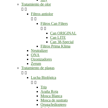
Tratamiento de olor


Filtros antiolor


Filtros Can Filters


Can ORIGINAL
Can LITE
Can 38-Special
Filtros Prima Klima
Neutralizer
ONA
Ozonizadores
Zerum
Tratamiento de plagas


Lucha Biológica


Trip
Araña Roja
Mosca Blanca
Mosca de sustrato
Oruga/ledioptero