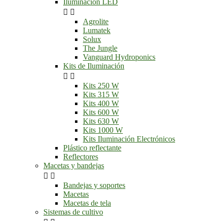
Iluminación LED


Agrolite
Lumatek
Solux
The Jungle
Vanguard Hydroponics
Kits de Iluminación


Kits 250 W
Kits 315 W
Kits 400 W
Kits 600 W
Kits 630 W
Kits 1000 W
Kits Iluminación Electrónicos
Plástico reflectante
Reflectores
Macetas y bandejas


Bandejas y soportes
Macetas
Macetas de tela
Sistemas de cultivo