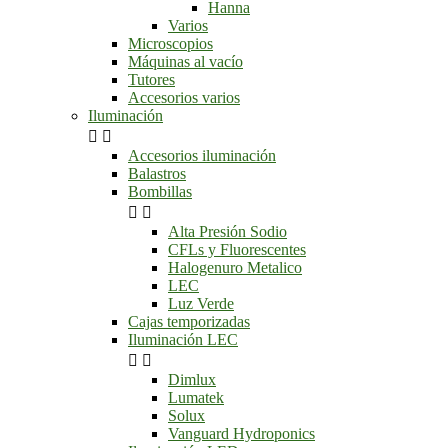
Hanna
Varios
Microscopios
Máquinas al vacío
Tutores
Accesorios varios
Iluminación


Accesorios iluminación
Balastros
Bombillas


Alta Presión Sodio
CFLs y Fluorescentes
Halogenuro Metalico
LEC
Luz Verde
Cajas temporizadas
Iluminación LEC


Dimlux
Lumatek
Solux
Vanguard Hydroponics