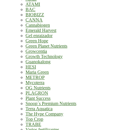
ATAMI
BAC
BIOBIZZ
CANNA
Cannabiogen
Emerald Harvest
Gel enraizador
Green Hope
Green Planet Nutrients
Growcentia
Growth Technology
Guanokalong
HESI
Maria Green
METROP
Mycoterra
OG Nutrients
PLAGRON
Plant Success
Snoop´s Premium Nutrients
Terra Aquatica
The Hype Company
Top Crop
TRABE
Varios fertilizantes