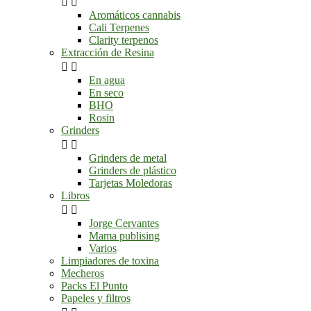


Aromáticos cannabis
Cali Terpenes
Clarity terpenos
Extracción de Resina


En agua
En seco
BHO
Rosin
Grinders


Grinders de metal
Grinders de plástico
Tarjetas Moledoras
Libros


Jorge Cervantes
Mama publising
Varios
Limpiadores de toxina
Mecheros
Packs El Punto
Papeles y filtros