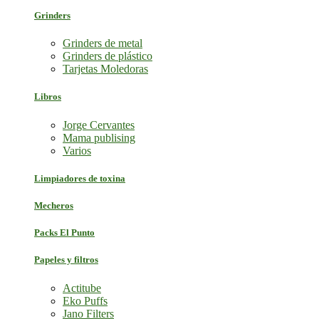
Grinders
Grinders de metal
Grinders de plástico
Tarjetas Moledoras
Libros
Jorge Cervantes
Mama publising
Varios
Limpiadores de toxina
Mecheros
Packs El Punto
Papeles y filtros
Actitube
Eko Puffs
Jano Filters