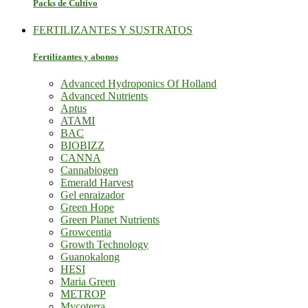
Packs de Cultivo
FERTILIZANTES Y SUSTRATOS
Fertilizantes y abonos
Advanced Hydroponics Of Holland
Advanced Nutrients
Aptus
ATAMI
BAC
BIOBIZZ
CANNA
Cannabiogen
Emerald Harvest
Gel enraizador
Green Hope
Green Planet Nutrients
Growcentia
Growth Technology
Guanokalong
HESI
Maria Green
METROP
Mycoterra