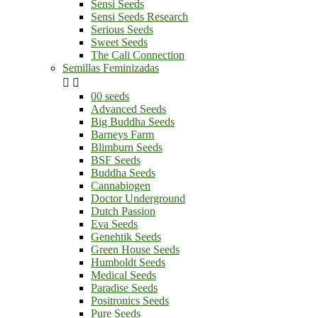
Sensi Seeds
Sensi Seeds Research
Serious Seeds
Sweet Seeds
The Cali Connection
Semillas Feminizadas


00 seeds
Advanced Seeds
Big Buddha Seeds
Barneys Farm
Blimburn Seeds
BSF Seeds
Buddha Seeds
Cannabiogen
Doctor Underground
Dutch Passion
Eva Seeds
Genehtik Seeds
Green House Seeds
Humboldt Seeds
Medical Seeds
Paradise Seeds
Positronics Seeds
Pure Seeds