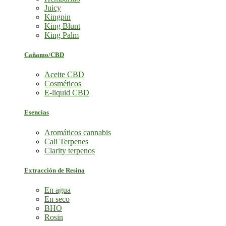
Juicy
Kingpin
King Blunt
King Palm
Cañamo/CBD
Aceite CBD
Cosméticos
E-liquid CBD
Esencias
Aromáticos cannabis
Cali Terpenes
Clarity terpenos
Extracción de Resina
En agua
En seco
BHO
Rosin