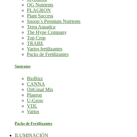
OG Nutrients
PLAGRON
Plant Success
Snoop´s Premium Nutrients
Terra Aquatica
The Hype Company
Top Crop
TRABE
Varios fertilizantes
Packs de Fertilizantes
Sustratos
BioBizz
CANNA
OriGinal Mix
Plagron
U-Grow
VDL
Varios
Packs de Fertilizantes
ILUMINACIÓN