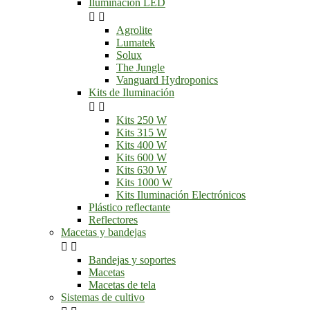
Iluminación LED


Agrolite
Lumatek
Solux
The Jungle
Vanguard Hydroponics
Kits de Iluminación


Kits 250 W
Kits 315 W
Kits 400 W
Kits 600 W
Kits 630 W
Kits 1000 W
Kits Iluminación Electrónicos
Plástico reflectante
Reflectores
Macetas y bandejas


Bandejas y soportes
Macetas
Macetas de tela
Sistemas de cultivo