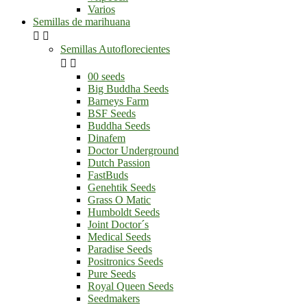
Varios
Semillas de marihuana


Semillas Autoflorecientes


00 seeds
Big Buddha Seeds
Barneys Farm
BSF Seeds
Buddha Seeds
Dinafem
Doctor Underground
Dutch Passion
FastBuds
Genehtik Seeds
Grass O Matic
Humboldt Seeds
Joint Doctor´s
Medical Seeds
Paradise Seeds
Positronics Seeds
Pure Seeds
Royal Queen Seeds
Seedmakers