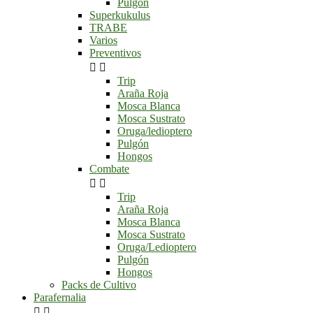
Pulgón
Superkukulus
TRABE
Varios
Preventivos


Trip
Araña Roja
Mosca Blanca
Mosca Sustrato
Oruga/ledioptero
Pulgón
Hongos
Combate


Trip
Araña Roja
Mosca Blanca
Mosca Sustrato
Oruga/Ledioptero
Pulgón
Hongos
Packs de Cultivo
Parafernalia

