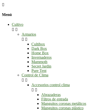

Menú
Cultivo


Armarios


Cultibox
Dark Box
Home Box
Invernaderos
Mammoth
Secret Jardin
Pure Tent
Control de Clima


Accesorios control clima


Abrazaderas
Filtros de entrada
Manguitos coronas metálicos
Manguitos coronas plástico