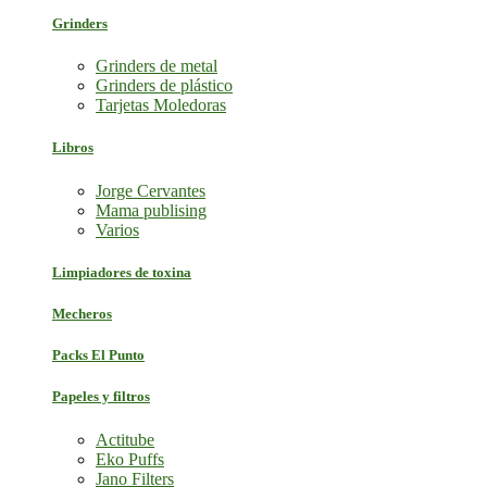
Grinders
Grinders de metal
Grinders de plástico
Tarjetas Moledoras
Libros
Jorge Cervantes
Mama publising
Varios
Limpiadores de toxina
Mecheros
Packs El Punto
Papeles y filtros
Actitube
Eko Puffs
Jano Filters