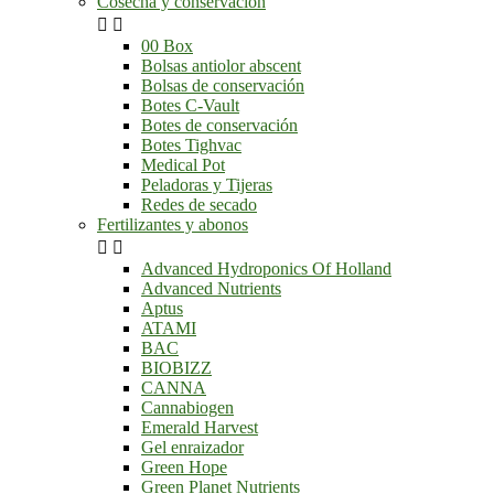
Cosecha y conservación


00 Box
Bolsas antiolor abscent
Bolsas de conservación
Botes C-Vault
Botes de conservación
Botes Tighvac
Medical Pot
Peladoras y Tijeras
Redes de secado
Fertilizantes y abonos


Advanced Hydroponics Of Holland
Advanced Nutrients
Aptus
ATAMI
BAC
BIOBIZZ
CANNA
Cannabiogen
Emerald Harvest
Gel enraizador
Green Hope
Green Planet Nutrients