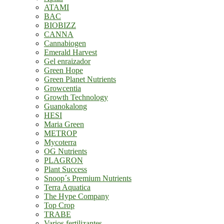
ATAMI
BAC
BIOBIZZ
CANNA
Cannabiogen
Emerald Harvest
Gel enraizador
Green Hope
Green Planet Nutrients
Growcentia
Growth Technology
Guanokalong
HESI
Maria Green
METROP
Mycoterra
OG Nutrients
PLAGRON
Plant Success
Snoop´s Premium Nutrients
Terra Aquatica
The Hype Company
Top Crop
TRABE
Varios fertilizantes