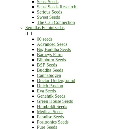
Sensi Seeds
Sensi Seeds Research
Serious Seeds
Sweet Seeds
The Cali Connection
Semillas Feminizadas


00 seeds
Advanced Seeds
Big Buddha Seeds
Barneys Farm
Blimburn Seeds
BSF Seeds
Buddha Seeds
Cannabiogen
Doctor Underground
Dutch Passion
Eva Seeds
Genehtik Seeds
Green House Seeds
Humboldt Seeds
Medical Seeds
Paradise Seeds
Positronics Seeds
Pure Seeds