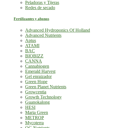
Peladoras y Tijeras
Redes de secado
Fertilizantes y abonos
Advanced Hydroponics Of Holland
Advanced Nutrients
Aptus
ATAMI
BAC
BIOBIZZ
CANNA
Cannabiogen
Emerald Harvest
Gel enraizador
Green Hope
Green Planet Nutrients
Growcentia
Growth Technology
Guanokalong
HESI
Maria Green
METROP
Mycoterra
OG Nutrients