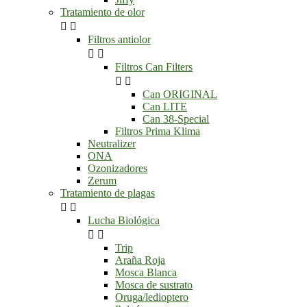
Tratamiento de olor


Filtros antiolor


Filtros Can Filters


Can ORIGINAL
Can LITE
Can 38-Special
Filtros Prima Klima
Neutralizer
ONA
Ozonizadores
Zerum
Tratamiento de plagas


Lucha Biológica


Trip
Araña Roja
Mosca Blanca
Mosca de sustrato
Oruga/ledioptero