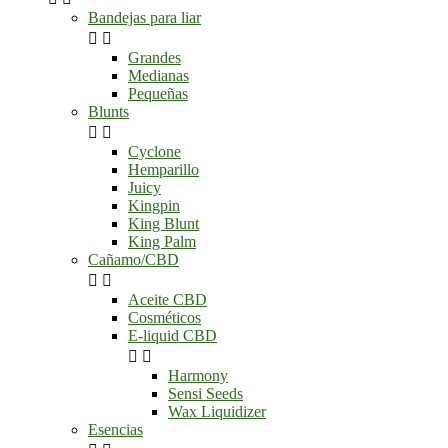
Bandejas para liar


Grandes
Medianas
Pequeñas
Blunts


Cyclone
Hemparillo
Juicy
Kingpin
King Blunt
King Palm
Cañamo/CBD


Aceite CBD
Cosméticos
E-liquid CBD


Harmony
Sensi Seeds
Wax Liquidizer
Esencias