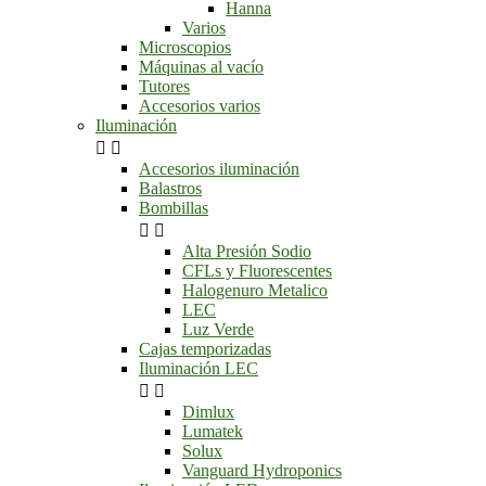
Hanna
Varios
Microscopios
Máquinas al vacío
Tutores
Accesorios varios
Iluminación


Accesorios iluminación
Balastros
Bombillas


Alta Presión Sodio
CFLs y Fluorescentes
Halogenuro Metalico
LEC
Luz Verde
Cajas temporizadas
Iluminación LEC


Dimlux
Lumatek
Solux
Vanguard Hydroponics