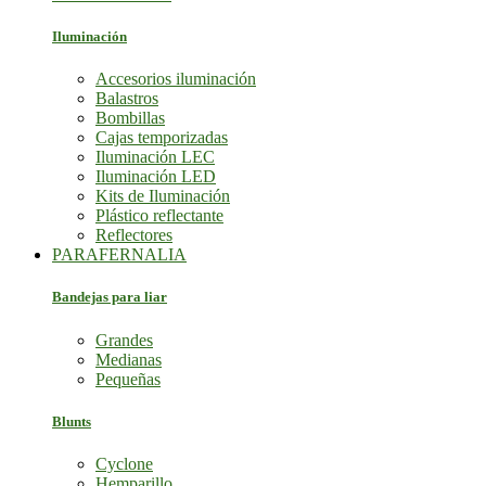
Iluminación
Accesorios iluminación
Balastros
Bombillas
Cajas temporizadas
Iluminación LEC
Iluminación LED
Kits de Iluminación
Plástico reflectante
Reflectores
PARAFERNALIA
Bandejas para liar
Grandes
Medianas
Pequeñas
Blunts
Cyclone
Hemparillo