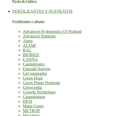
Packs de Cultivo
FERTILIZANTES Y SUSTRATOS
Fertilizantes y abonos
Advanced Hydroponics Of Holland
Advanced Nutrients
Aptus
ATAMI
BAC
BIOBIZZ
CANNA
Cannabiogen
Emerald Harvest
Gel enraizador
Green Hope
Green Planet Nutrients
Growcentia
Growth Technology
Guanokalong
HESI
Maria Green
METROP
Mycoterra