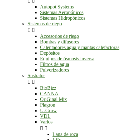


Autopot Systems
Sistemas Aeropónicos
Sistemas Hidropónicos
Sistemas de riego


Accesorios de riego
Bombas y difusores
Calentadores agua y mantas calefactoras
Depósitos
Equipos de ósmosis inversa
Filtros de agua
Pulverizadores
Sustratos


BioBizz
CANNA
OriGinal Mix
Plagron
U-Grow
VDL
Varios


Lana de roca
Jiffy