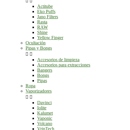


Actitube
Eko Puffs
Jano Filters
Rasta
RAW
Shine
Yellow Finger
Ocultación
Pipas y Bongs


Accesorios de limpieza
Accesorios para extracciones
Bangers
Bongs
Pipas
Ropa
Vaporizadores


Davinci
Iolite
Kalumet
Vaponic
Volcano
VripTech