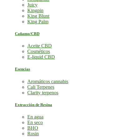
Juicy
Kingpin
King Blunt
King Palm
Cañamo/CBD
Aceite CBD
Cosméticos
E-liquid CBD
Esencias
Aromáticos cannabis
Cali Terpenes
Clarity terpenos
Extracción de Resina
En agua
En seco
BHO
Rosin