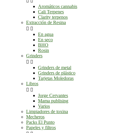


Aromáticos cannabis
Cali Terpenes
Clarity terpenos
Extracción de Resina


En agua
En seco
BHO
Rosin
Grinders


Grinders de metal
Grinders de plástico
Tarjetas Moledoras
Libros


Jorge Cervantes
Mama publising
Varios
Limpiadores de toxina
Mecheros
Packs El Punto
Papeles y filtros