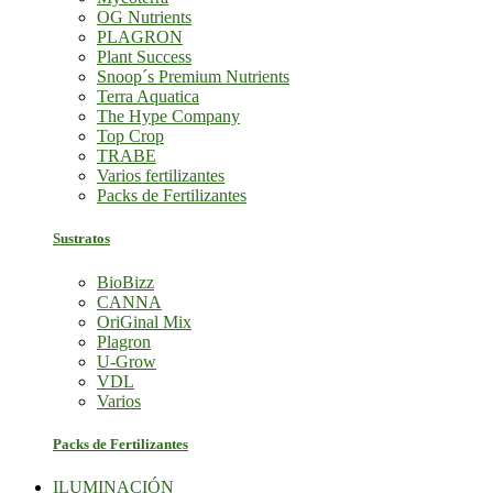
OG Nutrients
PLAGRON
Plant Success
Snoop´s Premium Nutrients
Terra Aquatica
The Hype Company
Top Crop
TRABE
Varios fertilizantes
Packs de Fertilizantes
Sustratos
BioBizz
CANNA
OriGinal Mix
Plagron
U-Grow
VDL
Varios
Packs de Fertilizantes
ILUMINACIÓN