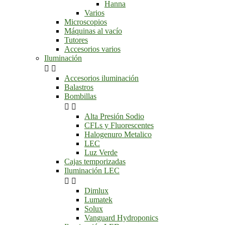
Hanna
Varios
Microscopios
Máquinas al vacío
Tutores
Accesorios varios
Iluminación


Accesorios iluminación
Balastros
Bombillas


Alta Presión Sodio
CFLs y Fluorescentes
Halogenuro Metalico
LEC
Luz Verde
Cajas temporizadas
Iluminación LEC


Dimlux
Lumatek
Solux
Vanguard Hydroponics