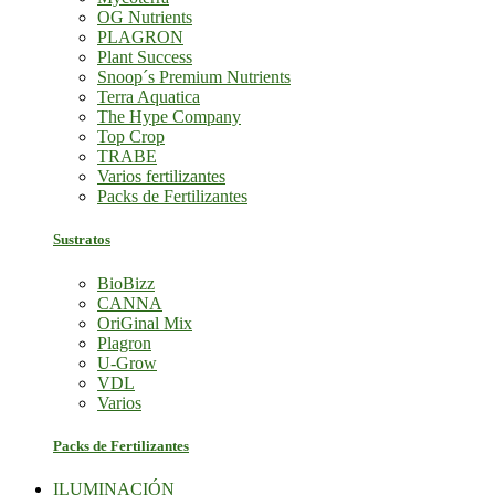
OG Nutrients
PLAGRON
Plant Success
Snoop´s Premium Nutrients
Terra Aquatica
The Hype Company
Top Crop
TRABE
Varios fertilizantes
Packs de Fertilizantes
Sustratos
BioBizz
CANNA
OriGinal Mix
Plagron
U-Grow
VDL
Varios
Packs de Fertilizantes
ILUMINACIÓN