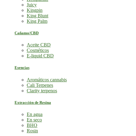
Juicy
Kingpin
King Blunt
King Palm
Cañamo/CBD
Aceite CBD
Cosméticos
E-liquid CBD
Esencias
Aromáticos cannabis
Cali Terpenes
Clarity terpenos
Extracción de Resina
En agua
En seco
BHO
Rosin