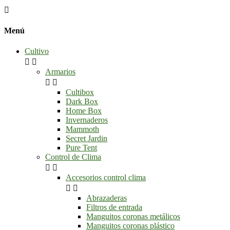

Menú
Cultivo


Armarios


Cultibox
Dark Box
Home Box
Invernaderos
Mammoth
Secret Jardin
Pure Tent
Control de Clima


Accesorios control clima


Abrazaderas
Filtros de entrada
Manguitos coronas metálicos
Manguitos coronas plástico