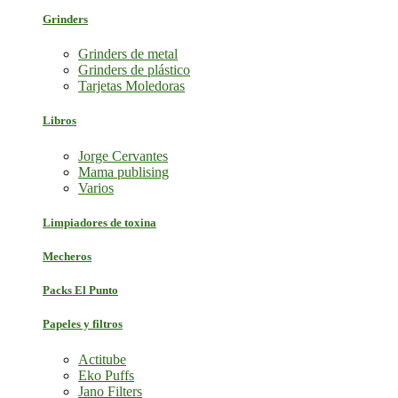
Grinders
Grinders de metal
Grinders de plástico
Tarjetas Moledoras
Libros
Jorge Cervantes
Mama publising
Varios
Limpiadores de toxina
Mecheros
Packs El Punto
Papeles y filtros
Actitube
Eko Puffs
Jano Filters