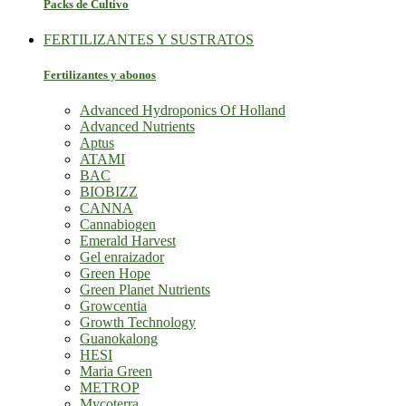
Packs de Cultivo
FERTILIZANTES Y SUSTRATOS
Fertilizantes y abonos
Advanced Hydroponics Of Holland
Advanced Nutrients
Aptus
ATAMI
BAC
BIOBIZZ
CANNA
Cannabiogen
Emerald Harvest
Gel enraizador
Green Hope
Green Planet Nutrients
Growcentia
Growth Technology
Guanokalong
HESI
Maria Green
METROP
Mycoterra