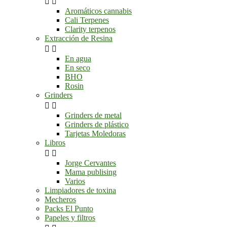


Aromáticos cannabis
Cali Terpenes
Clarity terpenos
Extracción de Resina


En agua
En seco
BHO
Rosin
Grinders


Grinders de metal
Grinders de plástico
Tarjetas Moledoras
Libros


Jorge Cervantes
Mama publising
Varios
Limpiadores de toxina
Mecheros
Packs El Punto
Papeles y filtros