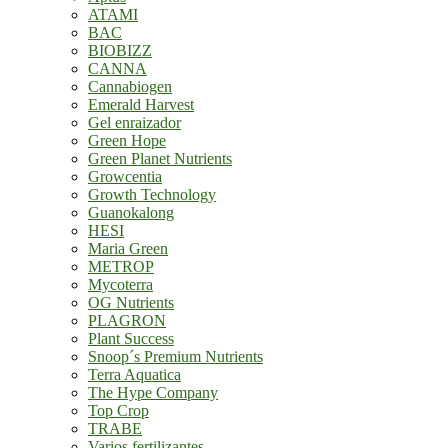
ATAMI
BAC
BIOBIZZ
CANNA
Cannabiogen
Emerald Harvest
Gel enraizador
Green Hope
Green Planet Nutrients
Growcentia
Growth Technology
Guanokalong
HESI
Maria Green
METROP
Mycoterra
OG Nutrients
PLAGRON
Plant Success
Snoop´s Premium Nutrients
Terra Aquatica
The Hype Company
Top Crop
TRABE
Varios fertilizantes