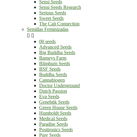
Sensi Seeds
Sensi Seeds Research
Serious Seeds
Sweet Seeds
The Cali Connection
Semillas Feminizadas


00 seeds
Advanced Seeds
Big Buddha Seeds
Barneys Farm
Blimburn Seeds
BSF Seeds
Buddha Seeds
Cannabiogen
Doctor Underground
Dutch Passion
Eva Seeds
Genehtik Seeds
Green House Seeds
Humboldt Seeds
Medical Seeds
Paradise Seeds
Positronics Seeds
Pure Seeds