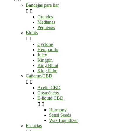
Bandejas para liar


Grandes
Medianas
Pequeñas
Blunts


Cyclone
Hemparillo
Juicy
Kingpin
King Blunt
King Palm
Cañamo/CBD


Aceite CBD
Cosméticos
E-liquid CBD


Harmony
Sensi Seeds
Wax Liquidizer
Esencias