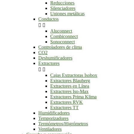
Reducciones
Silenciadores
Uniones metálicas
Conductos


Aluconnect
Combiconnect
Sonoconnect
Controladores de clima
CO2
Deshumificadores
Extractores


Cajas Extractoras Isobox
Extractores Blauberg
Extractores en Línea
Extractores Iso-Max
Extractores Prima Klima
Extractores RVK
Extractores TT
Humidificadores
Temporizadores
Termómetros/Higrómetros
Ventiladores