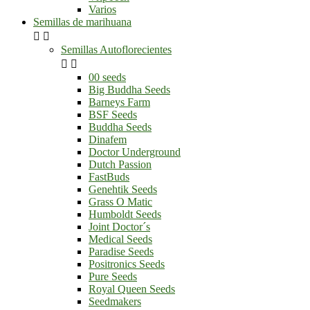
Varios
Semillas de marihuana


Semillas Autoflorecientes


00 seeds
Big Buddha Seeds
Barneys Farm
BSF Seeds
Buddha Seeds
Dinafem
Doctor Underground
Dutch Passion
FastBuds
Genehtik Seeds
Grass O Matic
Humboldt Seeds
Joint Doctor´s
Medical Seeds
Paradise Seeds
Positronics Seeds
Pure Seeds
Royal Queen Seeds
Seedmakers