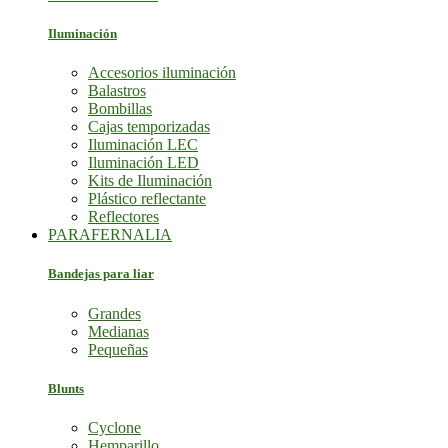
Iluminación
Accesorios iluminación
Balastros
Bombillas
Cajas temporizadas
Iluminación LEC
Iluminación LED
Kits de Iluminación
Plástico reflectante
Reflectores
PARAFERNALIA
Bandejas para liar
Grandes
Medianas
Pequeñas
Blunts
Cyclone
Hemparillo