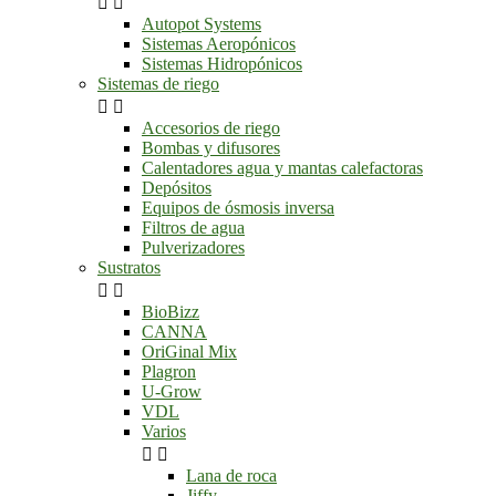


Autopot Systems
Sistemas Aeropónicos
Sistemas Hidropónicos
Sistemas de riego


Accesorios de riego
Bombas y difusores
Calentadores agua y mantas calefactoras
Depósitos
Equipos de ósmosis inversa
Filtros de agua
Pulverizadores
Sustratos


BioBizz
CANNA
OriGinal Mix
Plagron
U-Grow
VDL
Varios


Lana de roca
Jiffy