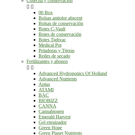
Cosecha y conservación


00 Box
Bolsas antiolor abscent
Bolsas de conservación
Botes C-Vault
Botes de conservación
Botes Tighvac
Medical Pot
Peladoras y Tijeras
Redes de secado
Fertilizantes y abonos


Advanced Hydroponics Of Holland
Advanced Nutrients
Aptus
ATAMI
BAC
BIOBIZZ
CANNA
Cannabiogen
Emerald Harvest
Gel enraizador
Green Hope
Green Planet Nutrients