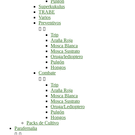
Pulgón
Superkukulus
TRABE
Varios
Preventivos


Trip
Araña Roja
Mosca Blanca
Mosca Sustrato
Oruga/ledioptero
Pulgón
Hongos
Combate


Trip
Araña Roja
Mosca Blanca
Mosca Sustrato
Oruga/Ledioptero
Pulgón
Hongos
Packs de Cultivo
Parafernalia

