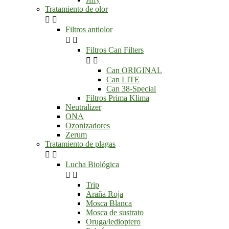
Tratamiento de olor


Filtros antiolor


Filtros Can Filters


Can ORIGINAL
Can LITE
Can 38-Special
Filtros Prima Klima
Neutralizer
ONA
Ozonizadores
Zerum
Tratamiento de plagas


Lucha Biológica


Trip
Araña Roja
Mosca Blanca
Mosca de sustrato
Oruga/ledioptero