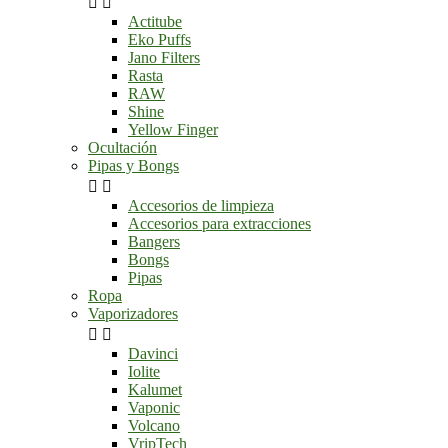


Actitube
Eko Puffs
Jano Filters
Rasta
RAW
Shine
Yellow Finger
Ocultación
Pipas y Bongs


Accesorios de limpieza
Accesorios para extracciones
Bangers
Bongs
Pipas
Ropa
Vaporizadores


Davinci
Iolite
Kalumet
Vaponic
Volcano
VripTech