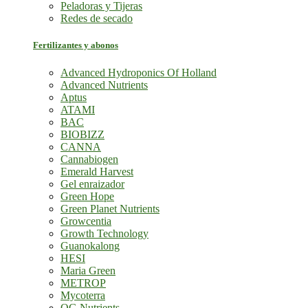
Peladoras y Tijeras
Redes de secado
Fertilizantes y abonos
Advanced Hydroponics Of Holland
Advanced Nutrients
Aptus
ATAMI
BAC
BIOBIZZ
CANNA
Cannabiogen
Emerald Harvest
Gel enraizador
Green Hope
Green Planet Nutrients
Growcentia
Growth Technology
Guanokalong
HESI
Maria Green
METROP
Mycoterra
OG Nutrients