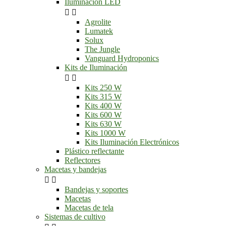
Iluminación LED


Agrolite
Lumatek
Solux
The Jungle
Vanguard Hydroponics
Kits de Iluminación


Kits 250 W
Kits 315 W
Kits 400 W
Kits 600 W
Kits 630 W
Kits 1000 W
Kits Iluminación Electrónicos
Plástico reflectante
Reflectores
Macetas y bandejas


Bandejas y soportes
Macetas
Macetas de tela
Sistemas de cultivo